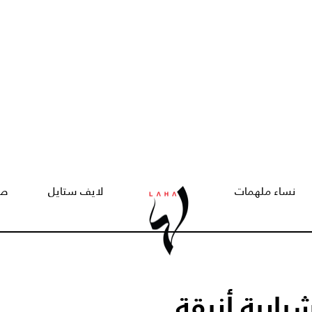
نساء ملهمات
لايف ستايل
صح
بابية أنيقة..