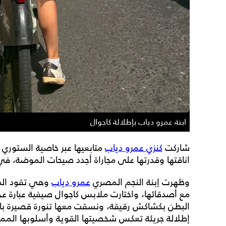
ابنة عمرو دياب بإطلالة كاجوال
شاركت
كنزي عمرو دياب
متابعيها عبر خاصية الستوري
اناقتها وقدرتها على مجاراة أجدد صيحات الموضة، في 
وظهرت إبنة النجم المصري
عمرو دياب
وهي تقود الدر
مع أصدقائها، واختارت ملابس كاجوال صيفية عبارة
البطن بكشاكش رقيقة، ونسقت معها تنورة قصيرة با
إطلالة جريئة تعكس شخصيتها القوية وأسلوبها المميز