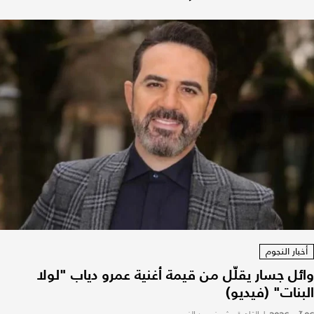
أخبار النجوم
وائل جسار يقلّل من قيمة أغنية عمرو دياب "لولا
البنات" (فيديو)