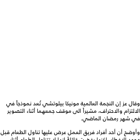
وقال عز إن النجمة العالمية مونيكا بيلوتشي تُعد نموذجاً في
الالتزام والاحتراف، مشيراً الى موقف جمعهما أثناء التصوير
في شهر رمضان الماضي.
وأوضح أن أحد أفراد فريق العمل عرض عليها تناول الطعام قبل
موعد الإفطار، لكنها رفضت قائلةً إنها لا تتناول الطعام أثناء