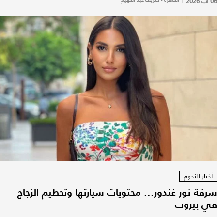
06 آب 2026
|
القاهرة - شريف عبد الفهيم
أخبار النجوم
سرقة نور غندور... محتويات سيارتها وتحطيم الزجاج
في بيروت