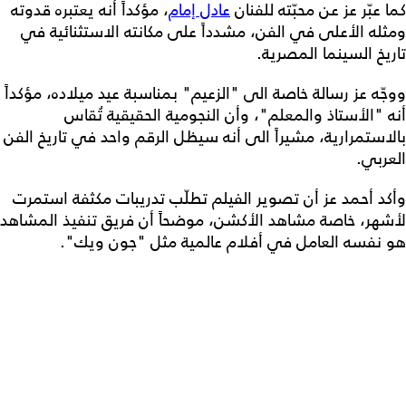
كما عبّر عز عن محبّته للفنان
عادل إمام
، مؤكداً أنه يعتبره قدوته
ومثله الأعلى في الفن، مشدداً على مكانته الاستثنائية في
تاريخ السينما المصرية.
ووجّه عز رسالة خاصة الى "الزعيم" بمناسبة عيد ميلاده، مؤكداً
أنه "الأستاذ والمعلم"، وأن النجومية الحقيقية تُقاس
بالاستمرارية، مشيراً الى أنه سيظل الرقم واحد في تاريخ الفن
العربي.
وأكد أحمد عز أن تصوير الفيلم تطلّب تدريبات مكثفة استمرت
لأشهر، خاصة مشاهد الأكشن، موضحاً أن فريق تنفيذ المشاهد
هو نفسه العامل في أفلام عالمية مثل "جون ويك".