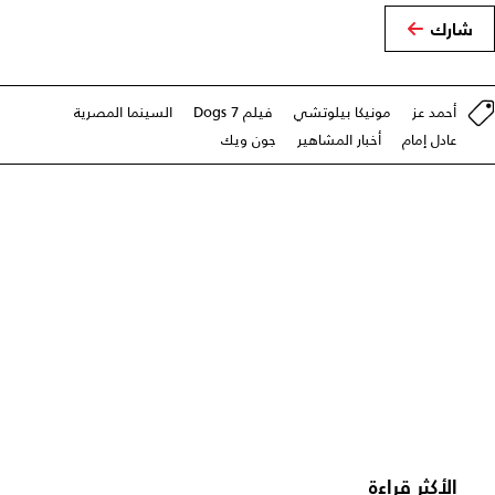
شارك
أحمد عز
مونيكا بيلوتشي
فيلم 7 Dogs
السينما المصرية
عادل إمام
أخبار المشاهير
جون ويك
الأكثر قراءة