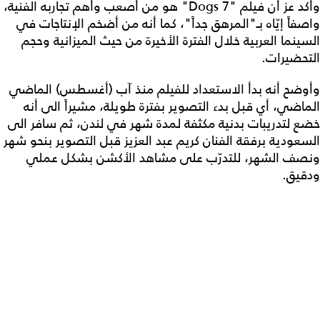
وأكد عز أن فيلم "7 Dogs" هو من أصعب وأهم تجاربه الفنية،
واصفاً إيّاه بـ"المرهق جداً"، كما أنه من أضخم الإنتاجات في
السينما العربية خلال الفترة الأخيرة من حيث الميزانية وحجم
التحضيرات.
وأوضح أنه بدأ الاستعداد للفيلم منذ آب (أغسطس) الماضي
الماضي، أي قبل بدء التصوير بفترة طويلة، مشيراً الى أنه
خضع لتدريبات بدنية مكثفة لمدة شهر في لندن، ثم سافر الى
السعودية برفقة الفنان كريم عبد العزيز قبل التصوير بنحو شهر
ونصف الشهر، للتدرّب على مشاهد الأكشن بشكل عملي
ودقيق.