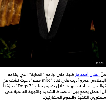
أحمد عز
حلَّ
الفنان أحمد عز
ضيفاً على برنامج "الحكاية" الذي يقدّمه
الإعلامي عمرو أديب على قناة "mbc مصر"، حيث كشف عن
كواليس إنسانية ومهنية خلال تصوير فيلم "7 Dogs"، مؤكداً
أن العمل يجمع بين الانضباط الشديد والتجربة العالمية على
مستويي التنفيذ والنجوم المشاركين.