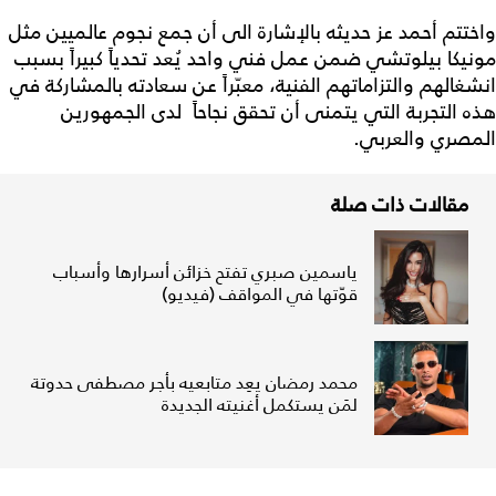
واختتم أحمد عز حديثه بالإشارة الى أن جمع نجوم عالميين مثل
مونيكا بيلوتشي ضمن عمل فني واحد يُعد تحدياً كبيراً بسبب
انشغالهم والتزاماتهم الفنية، معبّراً عن سعادته بالمشاركة في
هذه التجربة التي يتمنى أن تحقق نجاحاً لدى الجمهورين
المصري والعربي.
مقالات ذات صلة
ياسمين صبري تفتح خزائن أسرارها وأسباب
قوّتها في المواقف (فيديو)
محمد رمضان يعِد متابعيه بأجر مصطفى حدوتة
لمَن يستكمل أغنيته الجديدة