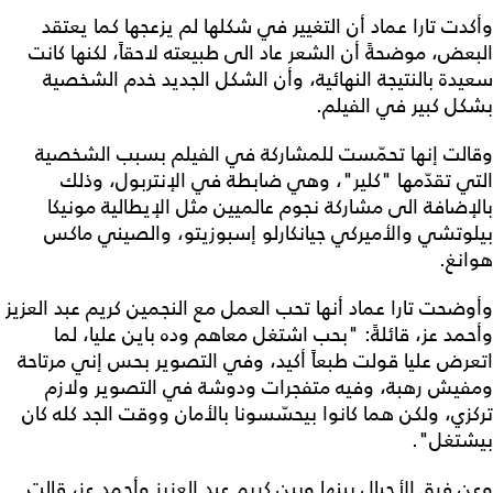
وأكدت تارا عماد أن التغيير في شكلها لم يزعجها كما يعتقد
البعض، موضحةً أن الشعر عاد الى طبيعته لاحقاً، لكنها كانت
سعيدة بالنتيجة النهائية، وأن الشكل الجديد خدم الشخصية
بشكل كبير في الفيلم.
وقالت إنها تحمّست للمشاركة في الفيلم بسبب الشخصية
التي تقدّمها "كلير"، وهي ضابطة في الإنتربول، وذلك
بالإضافة الى مشاركة نجوم عالميين مثل الإيطالية مونيكا
بيلوتشي والأميركي جيانكارلو إسبوزيتو، والصيني ماكس
هوانغ.
وأوضحت تارا عماد أنها تحب العمل مع النجمين كريم عبد العزيز
وأحمد عز، قائلةً: "بحب اشتغل معاهم وده باين عليا، لما
اتعرض عليا قولت طبعاً أكيد، وفي التصوير بحس إني مرتاحة
ومفيش رهبة، وفيه متفجرات ودوشة في التصوير ولازم
تركزي، ولكن هما كانوا بيحسّسونا بالأمان ووقت الجد كله كان
بيشتغل".
وعن فرق الأجيال بينها وبين كريم عبد العزيز وأحمد عز، قالت