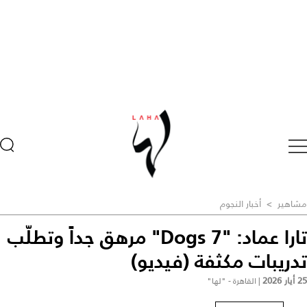
مشاهير
>
أخبار النجوم
تارا عماد: "7 Dogs" مرهق جداً وتطلّب
تدريبات مكثفة (فيديو)
25 أيار 2026
|
القاهرة - "لها"