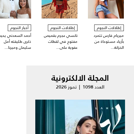
إطلالات النجوم
إطلالات النجوم
أخبار النجوم
ميريام فارس تتمرد
نانسي عجرم بقميص
أحمد السعدني يحي
بأزياء مستوحاة من
مفتوح في لقطات
ذكرى طليقته أمل
الخزانة...
عفوية على...
سليمان وميرنا...
المجلة الالكترونية
العدد 1098 | تموز 2026