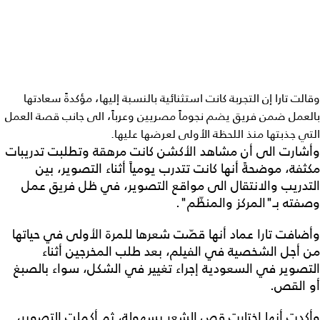
وقالت تارا إن التجربة كانت استثنائية بالنسبة إليها، مؤكدةً سعادتها
بالعمل ضمن فريق يضم نجوماً مصريين وعرباً، الى جانب قصة العمل
التي جذبتها منذ اللحظة الأولى لعرضها عليها.
وأشارت الى أن مشاهد الأكشن كانت مرهقة وتطلبت تدريبات
مكثفة، موضحةً أنها كانت تتدرب يومياً أثناء التصوير، بين
التدريب والانتقال الى مواقع التصوير، في ظل فريق عمل
وصفته بـ"المركز والمنظّم".
وأضافت تارا عماد أنها قصّت شعرها للمرة الأولى في حياتها
من أجل الشخصية في الفيلم، بعد طلب المخرجين أثناء
التصوير في السعودية إجراء تغيير في الشكل، سواء بالصبغ
أو القص.
وأكدت أنها اختارت قص الشعر بسهولة، ثم أكملت التصوير،