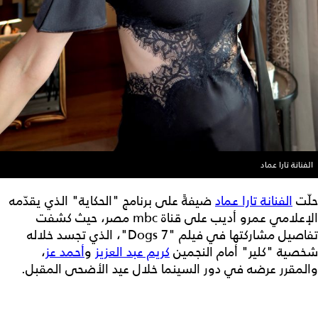
الفنانة تارا عماد
حلّت
الفنانة تارا عماد
ضيفةً على برنامج "الحكاية" الذي يقدّمه
الإعلامي عمرو أديب على قناة mbc مصر، حيث كشفت
تفاصيل مشاركتها في فيلم "7 Dogs"، الذي تجسد خلاله
شخصية "كلير" أمام النجمين
كريم عبد العزيز
و
أحمد عز
،
والمقرر عرضه في دور السينما خلال عيد الأضحى المقبل.