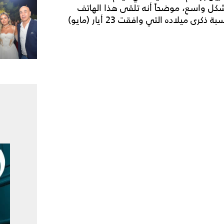
شكل واسع، موضحاً أنه تلقى هذا الهاتف
الذهبي مع ساعة مميزة، ضمن هدايا عدة أخرى، بمناسبة ذكرى ميلاده التي وافقت 23 أيار (مايو)