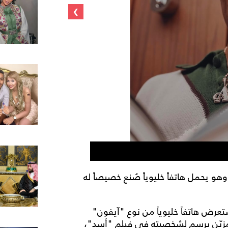
›
فيلم "أسد" بط
هو يحمل هاتفاً خليوياً صُنع خصيصاً له
رض هاتفاً خليوياً من نوع "آيفون"
يار 24 قيراطاً، وبغلاف مزيّن برسم لشخصيته في فيلم "أسد"،