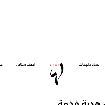
نساء ملهمات
لايف ستايل
صح
هدية فخمة