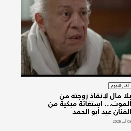
أخبار النجوم
لا مال لإنقاذ زوجته من
لموت... استغاثة مبكية من
لفنان عيد أبو الحمد
0 آب 2026