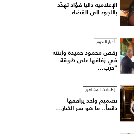
الإعلامية داليا فؤاد تهدّد
باللجوء الى القضاء...
أخبار النجوم
رقص محمود حميدة وابنته
في زفافها على طريقة
"حرب...
 تامر حسني
إطلالات المشاهير
تصميم واحد يرافقها
دائماً.. ما هو سر الخيار...