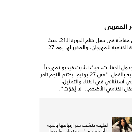
ر المغربي
في المغرب قد كشفت عن مفاجأة في حفل ختام الدورة الـ21، حيث
أعلنت عن مشاركة الفنان تامر حسني، ليكون نجم الليلة الختامية للمهرجان، والمقرر لها يوم 27
دول الحفلات، حيث نشرت فيديو تمهيدياً
لتقديم تامر، إضافة الى البوستر الترويجي، وعلّقت عليه بالقول: "في 27 يونيو، يختتم النجم تامر
 استثنائي في الغناء والتمثيل،
ل الختامي الأضخم... لا يُفوّت".
لطيفة تكشف سر ارتباطها بأغنية
"أنا بعجبني".. وذكريات والدتها