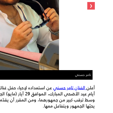
‹
تامر حسني
أعلن
الفنان تامر حسني
عن استعداده لإحياء حفل غنا
وسط ترقب كبير من جمهورهما، ومن المقرر أن يقدّم ت
يحبّها الجمهور ويتفاعل معها.