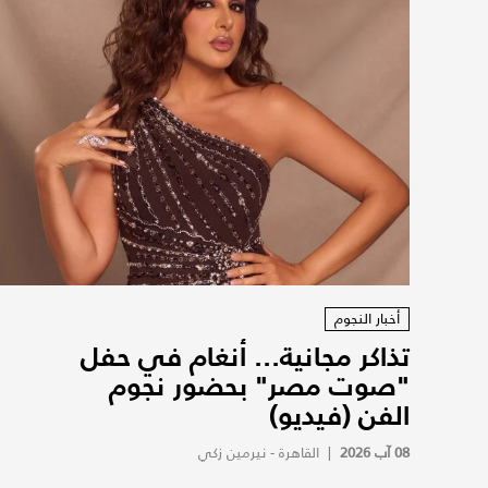
أخبار النجوم
تذاكر مجانية... أنغام في حفل
"صوت مصر" بحضور نجوم
الفن (فيديو)
08 آب 2026
|
القاهرة - نيرمين زكي