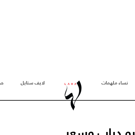
نساء ملهمات
لايف ستايل
صح
و دياب وسعر