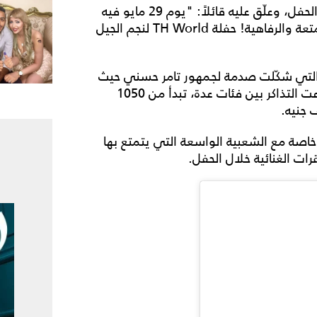
ونشر تامر عبر حسابه الخاص في "إنستغرام" بوستر الحفل، وعلّق عليه قائلاً: "يوم 29 مايو فيه
تجربة مستنياك، لازم تعيشها في أعلى مستويات المتعة والرفاهية! حفلة TH World لنجم الجيل
والتي شكّلت صدمة لجمهور تامر حسني حيث
تفوّق في أعلى فئة على النجم عمرو دياب، حيث تنوعت التذاكر بين فئات عدة، تبدأ من 1050
 خاصة مع الشعبية الواسعة التي يتمتع بها
ات الغنائية خلال الحفل.