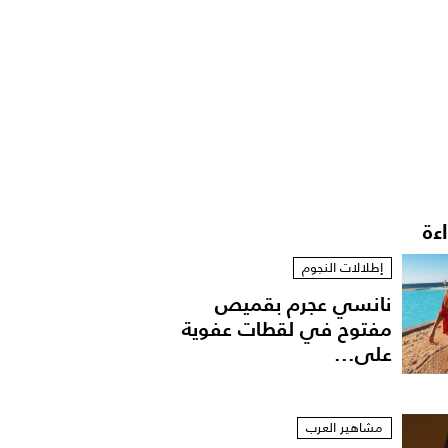
اءة
إطلالات النجوم
نانسي عجرم بقميص
مفتوح في لقطات عفوية
على...
مشاهير العرب