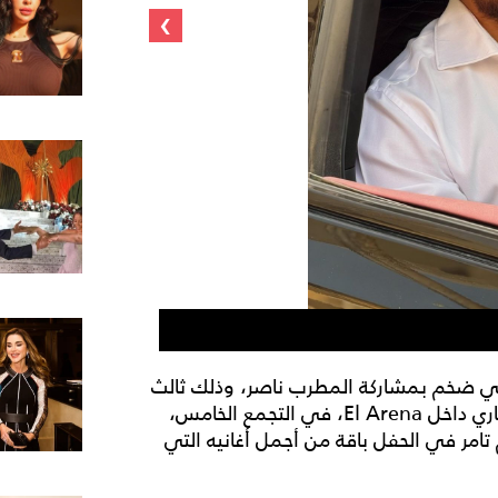
›
أسعار تذاكر حفل
ئي ضخم بمشاركة المطرب ناصر، وذلك ثالث
أيام عيد الأضحى المبارك، الموافق 29 أيار (مايو) الجاري داخل El Arena، في التجمع الخامس،
امر في الحفل باقة من أجمل أغانيه التي