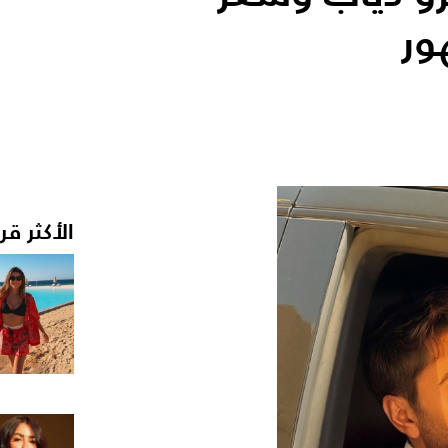
ور
الأكثر قر