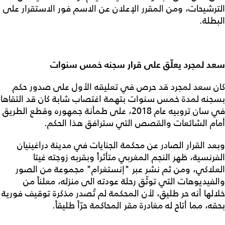
الترشيحات، ومن المقرر الإعلان عن الاسم فور الاستقرار على
البطلة.
سعد لمجرد يعلّق على قرار سجنه خمس سنوات
كان سعد لمجرد قد حرص في تعليقه الأول على صدور حكم
بسجنه لمدة خمس سنوات بتهمة اغتصاب شابة كان قد التقاها
في سان تروبيه عام 2018، على طمأنة جمهوره وقطع الطريق
أمام الشائعات والقصص التي سترافق هذا الحكم.
وبعد القرار الصادر عن محكمة الجنايات في مدينة دراغينيان
الفرنسية، ظهر النجم المغربي متأثراً وبقربه زوجته غيتا
العلاكي، ومن ثم نشر عبر "إنستغرام" مجموعة من الصور
والفيديوهات التي توثّق رحلة عودته الى منزله، معلناً من
خلالها أنه حر طليق، لأن المحكمة لم تُصدر مذكرة توقيف فورية
بحقه، مما أتاح له مغادرة مقر المحاكمة حرّاً طليقاً.