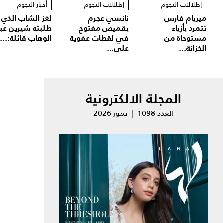
إطلالات النجوم
إطلالات النجوم
أخبار النجوم
ميريام فارس
نانسي عجرم
لغز الشاب الذي
تتمرد بأزياء
بقميص مفتوح
طلبته شيرين عب
مستوحاة من
في لقطات عفوية
الوهاب قائلة:...
الخزانة...
على...
المجلة الالكترونية
العدد 1098 | تموز 2026