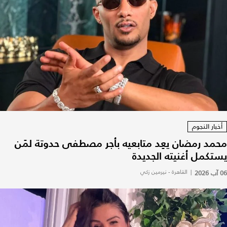
أخبار النجوم
محمد رمضان يعِد متابعيه بأجر مصطفى حدوتة لمَن
يستكمل أغنيته الجديدة
06 آب 2026
|
القاهرة - نيرمين زكي