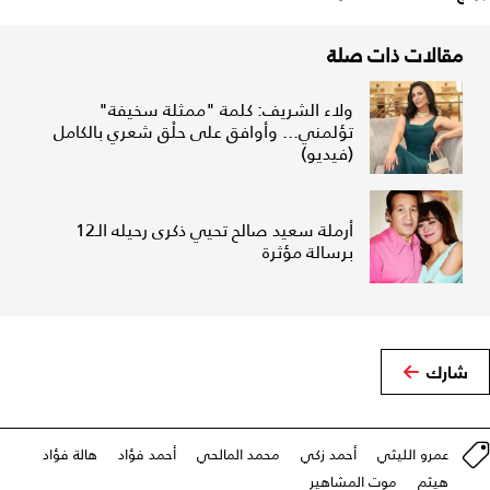
مقالات ذات صلة
ولاء الشريف: كلمة "ممثلة سخيفة"
تؤلمني... وأوافق على حلْق شعري بالكامل
(فيديو)
أرملة سعيد صالح تحيي ذكرى رحيله الـ12
برسالة مؤثرة
شارك
عمرو الليثي
أحمد زكي
محمد المالحي
أحمد فؤاد
هالة فؤاد
هيثم
موت المشاهير