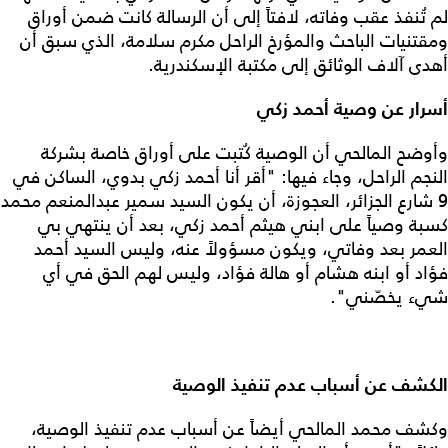
لم تُنفذ عقب وفاته، لافتاً إلى أن الرسالة كانت ضمن أوراق
ومقتنيات الباحث والمؤرخ الراحل مكرم سلامة، الذي سبق أن
أهدى آلاف الوثائق إلى مكتبة الإسكندرية.
أسرار عن وصية أحمد زكي
وأوضح المالحي أن الوصية كُتبت على أوراق خاصة بشركة
النجم الراحل، وجاء فيها: "أقر أنا أحمد زكي بدوي، الساكن في
9 شارع الجزائر، العجوزة، أن يكون السيد سمير عبدالمنعم محمد
كسبة وصياً على ابني هيثم أحمد زكي، بعد أن ينتهي بي
العمر بعد وفاتي، ويكون مسؤولاً عنه، وليس السيد أحمد
فؤاد أو ابنه هشام أو هالة فؤاد، وليس لهم الحق في أي
شيء يخصّني".
الكشف عن أسباب عدم تنفيذ الوصية
وكشف محمد المالحي أيضاً عن أسباب عدم تنفيذ الوصية،