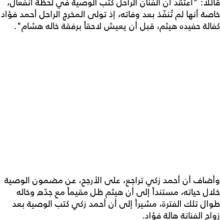
قائلاً: "أعتقد أن الفنان الراحل كتب الوصية في لحظة انفعال،
خاصة أنها لم تُنفّذ بعد وفاته، إذ تولى المخرج الراحل أحمد فؤاد
كفالة حفيده هيثم، قبل أن يعيش لاحقاً برفقة خاله هشام".
وأضاف أن أحمد زكي تراجع، على الأرجح، عن مضمون الوصية
خلال حياته، مستنداً إلى أن هيثم ظل مقيماً مع جدّه وخاله
طوال تلك الفترة، مشيراً إلى أن أحمد زكي كتب الوصية بعد
زواج الفنانة هالة فؤاد.