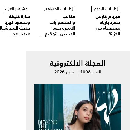
إطلالات النجوم
إطلالات المشاهير
مشاهير العرب
ميريام فارس
حقائب
سارة خليفة
تتمرد بأزياء
وإكسسوارات
ومحمود كهربا
مستوحاة من
الأميرة رجوة
حديث السوشيال
الخزانة...
الحسين.. توقيع...
ميديا بعد...
المجلة الالكترونية
العدد 1098 | تموز 2026