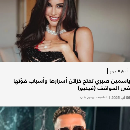
أخبار النجوم
ياسمين صبري تفتح خزائن أسرارها وأسباب قوّتها
في المواقف (فيديو)
06 آب 2026
|
القاهرة - نيرمين زكي