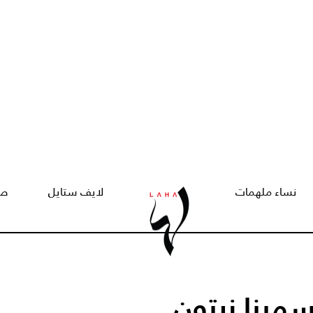
نساء ملهمات
لايف ستايل
صح
سمينا زيتون