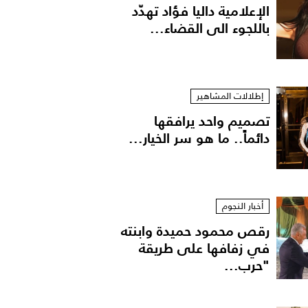
الإعلامية داليا فؤاد تهدّد
باللجوء الى القضاء...
إطلالات المشاهير
تصميم واحد يرافقها
دائماً.. ما هو سر الخيار...
أخبار النجوم
رقص محمود حميدة وابنته
في زفافها على طريقة
"حرب...