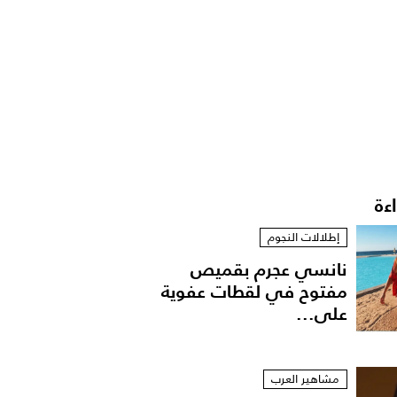
اءة
إطلالات النجوم
نانسي عجرم بقميص
مفتوح في لقطات عفوية
على...
مشاهير العرب