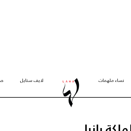
نساء ملهمات
لايف ستايل
صح
لكة رانيا