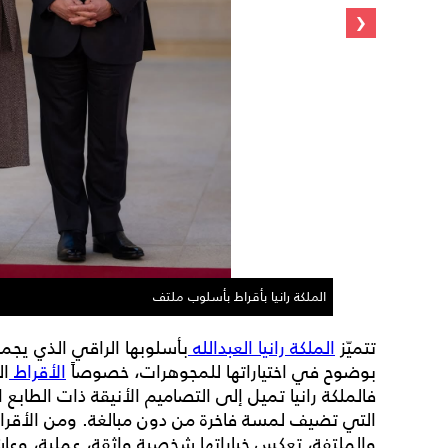
‹
الملكة رانيا بأقراط بأسلوب ملتف
تتميّز
الملكة رانيا العبدالله
بأسلوبها الراقي الذي يجم
بوضوح في اختياراتها للمجوهرات، خصوصاً
الأقراط
ال
فالملكة رانيا تميل إلى التصاميم الأنيقة ذات الطابع 
التي تضيف لمسة فاخرة من دون مبالغة. ومن الأقراط 
والملتفة، تعكس خياراتها شخصية واثقة، عملية، وعاش