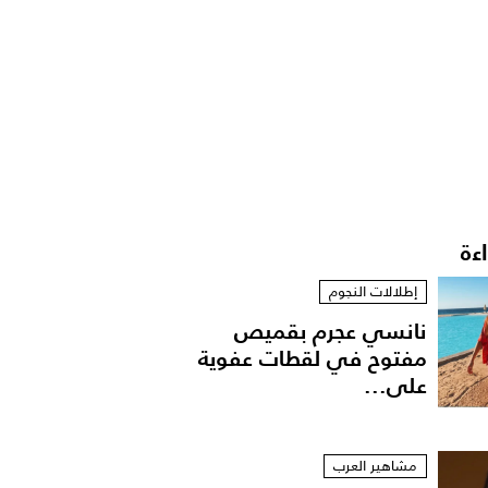
اءة
إطلالات النجوم
نانسي عجرم بقميص
مفتوح في لقطات عفوية
على...
مشاهير العرب