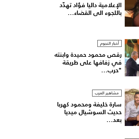
الإعلامية داليا فؤاد تهدّد
باللجوء الى القضاء...
أخبار النجوم
رقص محمود حميدة وابنته
في زفافها على طريقة
"حرب...
اط متدلية
مشاهير العرب
سارة خليفة ومحمود كهربا
حديث السوشيال ميديا
بعد...