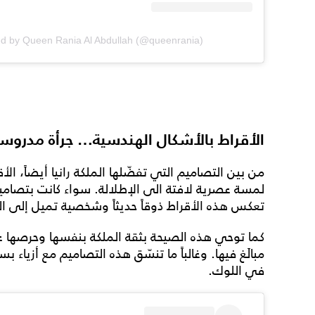
ed by Queen Rania Al Abdullah (@queenrania)
الأقراط بالأشكال الهندسية… جرأة مدروس
من بين التصاميم التي تفضّلها الملكة رانيا أيضاً، ا
لمسة عصرية لافتة الى الإطلالة. سواء كانت بتصاميم
تعكس هذه الأقراط ذوقاً حديثاً وشخصية تميل إلى ا
كما توحي هذه الصيحة بثقة الملكة بنفسها وحرصها ع
مبالَغ فيها. وغالباً ما تنسّق هذه التصاميم مع أزياء ب
في اللوك.