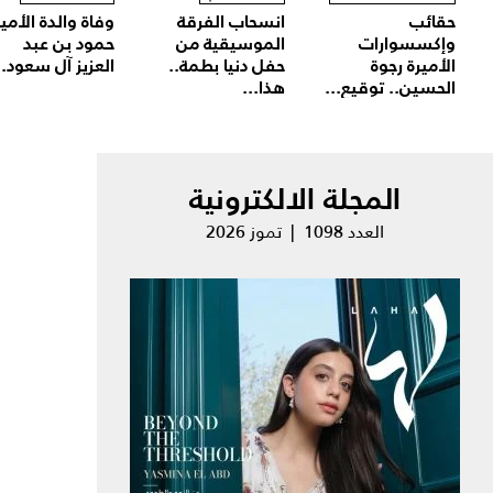
حقائب
انسحاب الفرقة
وفاة والدة الأمير
وإكسسوارات
الموسيقية من
حمود بن عبد
الأميرة رجوة
حفل دنيا بطمة..
العزيز آل سعود..
الحسين.. توقيع...
هذا...
المجلة الالكترونية
العدد 1098 | تموز 2026