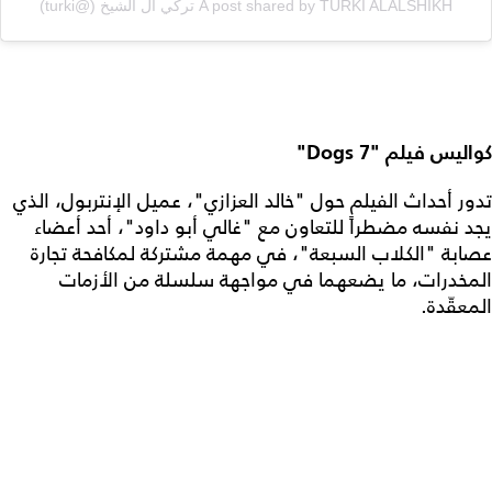
A post shared by TURKI ALALSHIKH تركي آل الشيخ (@turki)
كواليس فيلم "7 Dogs"
تدور أحداث الفيلم حول "خالد العزازي"، عميل الإنتربول، الذي
يجد نفسه مضطراً للتعاون مع "غالي أبو داود"، أحد أعضاء
عصابة "الكلاب السبعة"، في مهمة مشتركة لمكافحة تجارة
المخدرات، ما يضعهما في مواجهة سلسلة من الأزمات
المعقّدة.