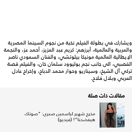
ويشارك في بطولة الفيلم نخبة من نجوم السينما المصرية
والعربية والعالمية، أبرزهم: كريم عبد العزيز، أحمد عز، والنجمة
الإيطالية العالمية مونيكا بيلوتشي، والفنان السعودي ناصر
القصبي، الى جانب نجم بوليوود سلمان خان، والفيلم قصة
تركي آل الشيخ، وسيناريو وحوار محمد الدباح، وإخراج عادل
العربي وبلال فلاح.
مقالات ذات صلة
مخرج شهير لياسمين صبري: "صوتك
هيفضحنا"! (فيديو)