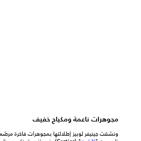
مجوهرات ناعمة ومكياج خفيف
ونسّقت جينيفر لوبيز إطلالتها بمجوهرات فاخرة مرصّع