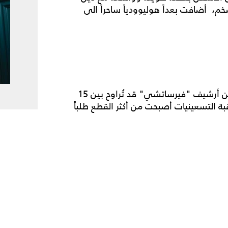
أضافت بعداً هوليوودياً ساحراً الى
وبحسب خبراء الموضة، فإن قيمة الفستان الفينتيج من أرشيف "فيرساتشي" قد تُراوح بين 15
ة من حقبة التسعينيات أصبحت من أكثر القطع طلباً