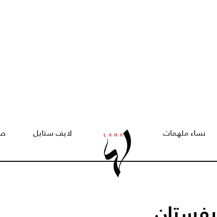
نساء ملهمات
لايف ستايل
صح
 بفستان