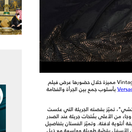
الأنظار بإطلالة Vintage مميزة خلال حضورها عرض فيلم
Versa
بأسلوب جمع بين الجرأة والفخامة
تشي"، تميّز بقصته الجريئة التي عكست
جاء من الأعلى بفُتحات جريئة عند الصدر
أنثوية لافتة. وتميّز الفستان بتفاصيل
من الأسفل بقصّة طويلة وواسعة مع ذيل