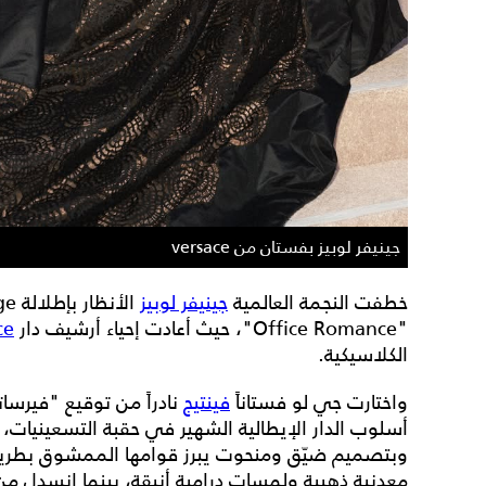
جينيفر لوبيز بفستان من versace
خطفت النجمة العالمية
جينيفر لوبيز
"Office Romance"، حيث أعادت إحياء أرشيف دار
ce
الكلاسيكية.
واختارت جي لو فستاناً
فينتيج
نادراً من توقيع "فيرسا
أسلوب الدار الإيطالية الشهير في حقبة التسعينيات، و
وبتصميم ضيّق ومنحوت يبرز قوامها الممشوق بطريقة 
معدنية ذهبية ولمسات درامية أنيقة، بينما انسدل 