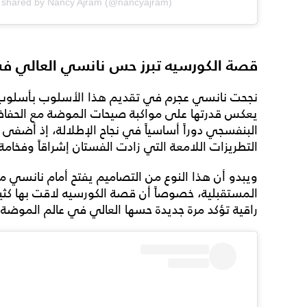
t shared by Nancy Ajram (@nancyajram)
قصة الكورسيه تبرز حس نانسي العالي ف
نجحت نانسي عجرم في تقديم هذا الأسلوب بأسلوب ناع
يعكس قدرتها على مواكبة صيحات الموضة مع الحفاظ 
البنفسجي دوراً أساسياً في نجاح الإطلالة، إذ أضفى
التطريزات اللامعة التي زادت الفستان إشراقاً وفخامة
ويبدو أن هذا النوع من التصاميم يفتح أمام نانسي مس
المستقبلية، خصوصاً أن قصة الكورسيه لاقت بها كث
راقية تؤكد مرة جديدة حسها العالي في عالم الموضة و