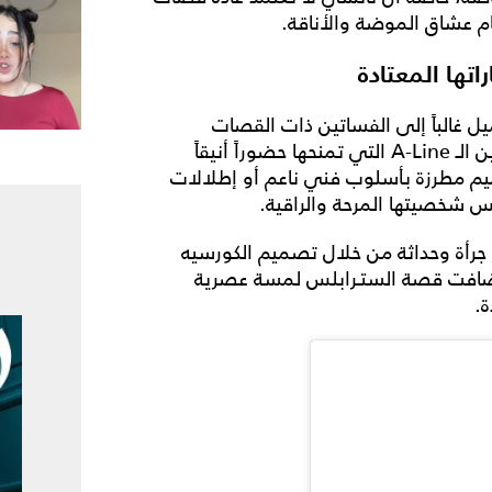
م عشاق الموضة والأناقة.
تها المعتادة
ميل غالباً إلى الفساتين ذات القصات
الناعمة، سواء التصاميم الضيقة الكلاسيكية أو فساتين الـ A-Line التي تمنحها حضوراً أنيقاً
يم مطرزة بأسلوب فني ناعم أو إطلالات
س شخصيتها المرحة والراقية.
كثر جرأة وحداثة من خلال تصميم الكورسيه
ا أضافت قصة الستـرابلس لمسة عصرية
ة.