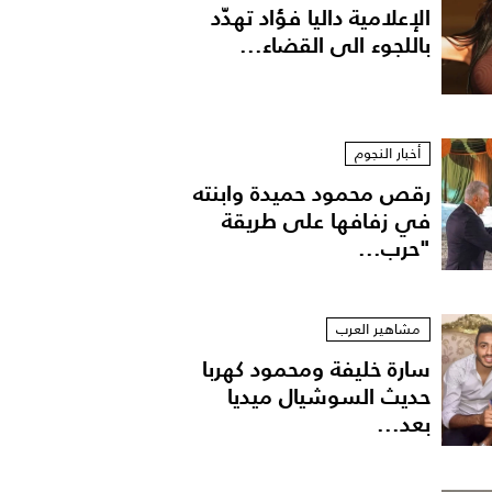
الإعلامية داليا فؤاد تهدّد
باللجوء الى القضاء...
أخبار النجوم
رقص محمود حميدة وابنته
في زفافها على طريقة
"حرب...
ستان ميتاليكي ضيق
مشاهير العرب
سارة خليفة ومحمود كهربا
حديث السوشيال ميديا
بعد...