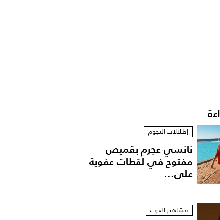
اءة
إطلالات النجوم
نانسي عجرم بقميص
مفتوح في لقطات عفوية
على...
مشاهير العرب