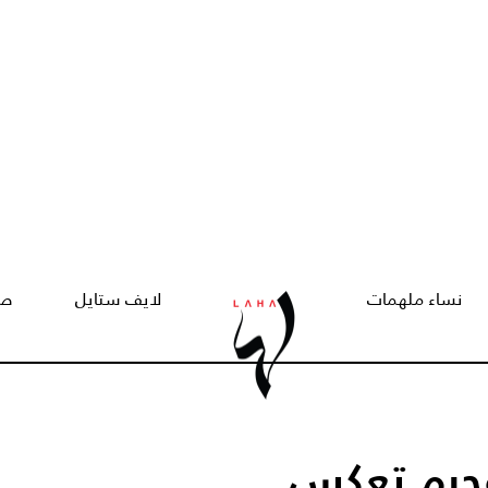
نساء ملهمات
لايف ستايل
صح
عجرم تعكس