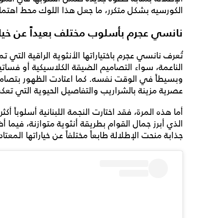
الكورسيه بشكل متكرر، ما جعل هذا اللوك محط اهتما
نانسي عجرم بأسلوب مختلف بعيداً عن خيارا
تُعرف نانسي عجرم باختياراتها الأنثوية الراقية التي ت
وبسيطاً في الوقت نفسه. كما اعتادت الظهور بتصام
عصرية مزينة بالشراريب والتفاصيل الحيوية التي تعك
أما هذه المرة، فقد اختارت النجمة اللبنانية أسلوباً أ
الذي أبرز جمال القوام بطريقة أنثوية متوازنة، فيم
جذابة منحت الإطلالة طابعاً مختلفاً عن خياراتها المعتاد