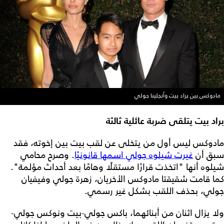
مادوكس بين براد بيت وأنجلينا جولي
براد بيت يتلقى ضربة عائلية ثالثة
مادوكس ليس أول من يتخلى عن لقب بيت بين إخوته، فقد
سبق أن
غيرت شيلوه جولي اسمها قانونيًا
. وصرح محامي
شيلوه أنها "اتخذت قرارًا مستقلًا وهامًا بعد أحداث مؤلمة".
كما قامت شقيقتا مادوكس الأخريان، زهرة جولي وفيفيان
جولي، بحذف اللقب بشكل غير رسمي.
ولا يزال اثنان من أبنائهما، باكس جولي-بيت ونوكس جولي-