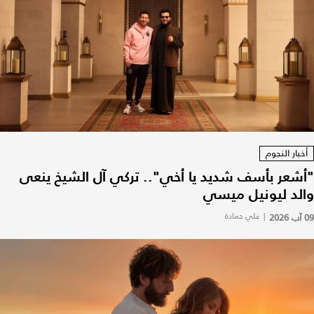
أخبار النجوم
"أشعر بأسف شديد يا أخي".. تركي آل الشيخ ينعى
والد ليونيل ميسي
09 آب 2026
|
علي حمادة