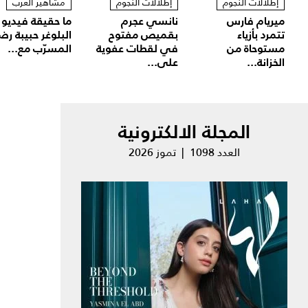
إطلالات النجوم
إطلالات النجوم
مشاهير العرب
ميريام فارس
نانسي عجرم
ما حقيقة فيديو
تتمرد بأزياء
بقميص مفتوح
البلوغر حبيبة رض
مستوحاة من
في لقطات عفوية
المسرّب مع...
الخزانة...
على...
المجلة الالكترونية
العدد 1098 | تموز 2026