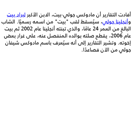
أفادت التقارير أن مادوكس جولي-بيت، الابن الأكبر
لبراد بيت
و
أنجلينا جولي
، سيُسقط لقب "بيت" من اسمه رسميًا. الشاب
البالغ من العمر 24 عامًا، والذي تبنته أنجلينا عام 2002 ثم بيت
عام 2006، يقطع صلته بوالده المنفصل عنه، على غرار بعض
إخوته. وتشير التقارير إلى أنه سيُعرف باسم مادوكس شيفان
جولي من الآن فصاعدًا.