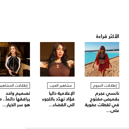
الأكثر قراءة
إطلالات النجوم
مشاهير العرب
إطلالات المشاهير
نانسي عجرم
الإعلامية داليا
تصميم واحد
بقميص مفتوح
فؤاد تهدّد باللجوء
يرافقها دائماً.. م
في لقطات عفوية
الى القضاء...
هو سر الخيار...
على...