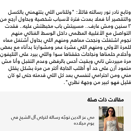
وتابع نادر نور رسالته قائلاً: "وللناس اللي بتتهمني بالكسل
والتقصير أنا فعلا بعدت فترة لأسباب شخصية وبحاول أرجع من
٣ سنين ومش عارف.. مسيبتش باب مخبطتش عليه.. فقدت
التواصل مع الأغلبية العظمى داخل الوسط الغنائي منهم
نجوم اشتغلت ونجحت معاهم ومنهم اللي بحاول أشتغل معاه
للمرة الأولى ومنهم اللي عشرة عمر ومشوارنا بدأناه مع بعض
وأحلام حلمناها ونجاحات حققناها سوا واللي بيرد على التليفون
مرة مبيردش تاني وبقيت أحس بالرفض وعدم التقبل وأنا مش
متعود أزن على حد أو أطلب الحاجة أكتر من مرة بشكل يقلل
مني ومن احترامي لنفسي بعد كل اللي قدمته حتى لو كان
قليل فهو كبير من وجهة نظري".
مقالات ذات صلة
مي عز الدين توجّه رسالة لتركي آل الشيخ في
يوم ميلاده