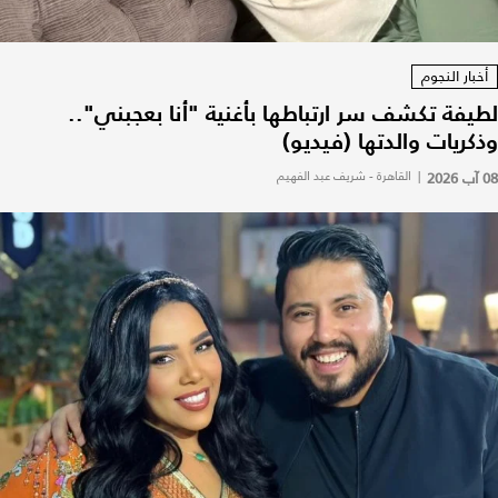
أخبار النجوم
لطيفة تكشف سر ارتباطها بأغنية "أنا بعجبني"..
وذكريات والدتها (فيديو)
08 آب 2026
|
القاهرة - شريف عبد الفهيم