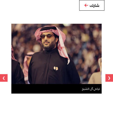
شارك
›
‹
تركي آل الشيخ