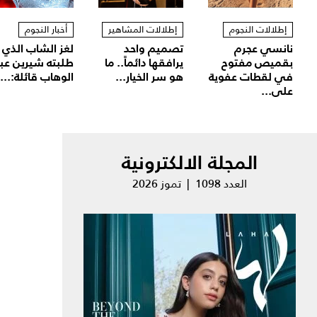
إطلالات النجوم
إطلالات المشاهير
أخبار النجوم
نانسي عجرم
تصميم واحد
لغز الشاب الذي
بقميص مفتوح
يرافقها دائماً.. ما
طلبته شيرين عب
في لقطات عفوية
هو سر الخيار...
الوهاب قائلة:...
على...
المجلة الالكترونية
العدد 1098 | تموز 2026