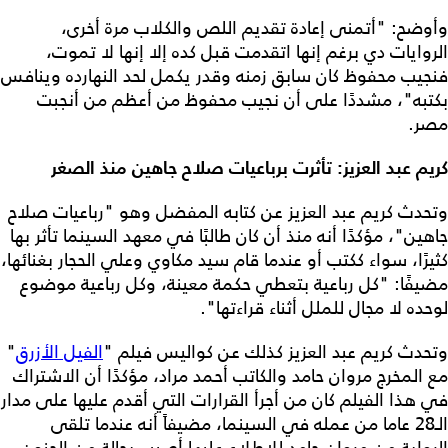
وأوضح: "أتمنى إعادة تقديم اللص والكلاب مرة أخرى،
الروايات دي برغم إنها اتقدمت قبل كده إلا إنها لا تموت،
فنجيب محفوظ كان سابق زمنه وقدر يكمل لحد النهارده وينافس
بكتبه"، مشددًا على أن نجيب محفوظ من أعظم من أنجبت
مصر.
كريم عبد العزيز: تأثرت برباعيات صلاح جاهين منذ الصغر
وتحدث كريم عبد العزيز عن كتابه المفضل وهو "رباعيات صلاح
جاهين"، مؤكدًا أنه منذ أن كان طالبًا في معهد السينما تأثر بها
كثيرًا، سواء ككتب أو عندما قام سيد مكاوي وعلي الحجار بغنائها،
مضيفًا: "كل رباعية بتعطي حكمة معينة، وكل رباعية موضوع
لوحده لا مجال للملل أثناء قراءتها".
وتحدث كريم عبد العزيز كذلك عن كواليس فيلم "
الفيل الأزرق
"
مع المخرج مروان حامد والكاتب أحمد مراد، مؤكدًا أن الاشتراك
في هذا الفيلم كان من أجرأ القرارات التي أقدم عليها على مدار
الـ28 عاما من عمله في السينما، مضيفاً أنه عندما تلقى