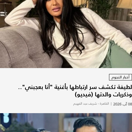
أخبار النجوم
لطيفة تكشف سر ارتباطها بأغنية "أنا بعجبني"..
وذكريات والدتها (فيديو)
08 آب 2026
|
القاهرة - شريف عبد الفهيم