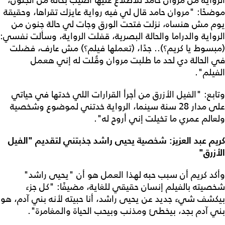
الرواية من مروان حامد للاطلاع عليها أصيب بحالة من الجنون،
موضحًا: "مروان حامد قال لي فيه رواية عايزك تقراها، وحقيقة
يوم مش هنساه، نزلت فتحت الورق وجات لي حالة جنون من
الرواية والدراما والحالة البصرية، قفلت الرواية، وسألت نفسي:
(مبسوط يا كريم؟).. جدًا، (تعملها فيلم؟) مش عارف، فضلت
في الحالة دي لحد ما طلبت مروان وقُلت له إني هعمل
الفيلم".
وتابع: "الفيل الأزرق من أجرأ القرارات اللي خدتها في حياتي
على مدار 28 سنة سينما، الرواية خدتني لموضوع وشخصية
ولعالم عمري ما تخيلت إني أروح له".
كريم عبد العزيز: شخصية يحيى راشد جذبتني لتقديم "الفيل
الأزرق"
وأكد كريم أن سبب حبه لهذا العمل هو أن "يحيى راشد"
شخصيته بالفيلم إنسان حقيقي للغاية، مضيفًا: "كل جزء
بيكشف شيء جديد عن يحيى راشد، أنا حبيته لأنه بني آدم، هو
بني آدم بجد، بيخطئ ومذنب وبيحب الحياة والمغامرة".