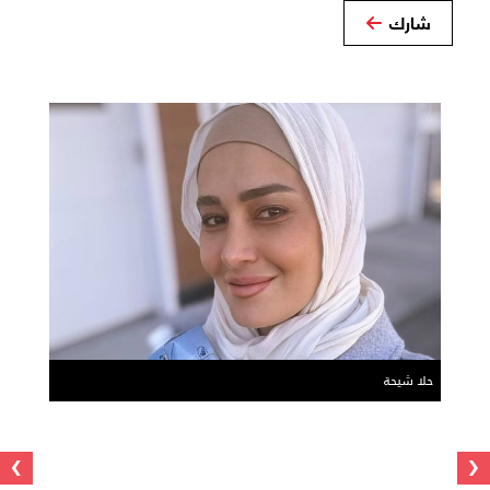
شارك
حلا شيحة
›
‹