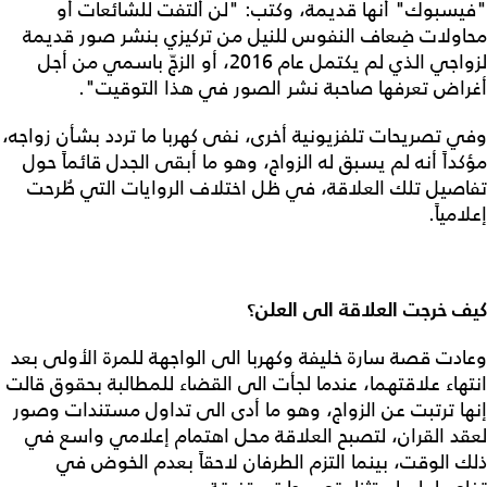
"فيسبوك" أنها قديمة، وكتب: "لن ألتفت للشائعات أو
محاولات ضِعاف النفوس للنيل من تركيزي بنشر صور قديمة
لزواجي الذي لم يكتمل عام 2016، أو الزجّ باسمي من أجل
أغراض تعرفها صاحبة نشر الصور في هذا التوقيت".
وفي تصريحات تلفزيونية أخرى، نفى كهربا ما تردد بشأن زواجه،
مؤكداً أنه لم يسبق له الزواج، وهو ما أبقى الجدل قائماً حول
تفاصيل تلك العلاقة، في ظل اختلاف الروايات التي طُرحت
إعلامياً.
كيف خرجت العلاقة الى العلن؟
وعادت قصة سارة خليفة وكهربا الى الواجهة للمرة الأولى بعد
انتهاء علاقتهما، عندما لجأت الى القضاء للمطالبة بحقوق قالت
إنها ترتبت عن الزواج، وهو ما أدى الى تداول مستندات وصور
لعقد القران، لتصبح العلاقة محل اهتمام إعلامي واسع في
ذلك الوقت، بينما التزم الطرفان لاحقاً بعدم الخوض في