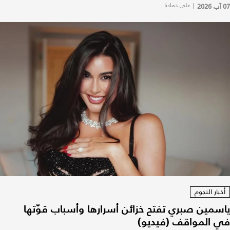
07 آب 2026
|
علي حمادة
أخبار النجوم
ياسمين صبري تفتح خزائن أسرارها وأسباب قوّتها
في المواقف (فيديو)