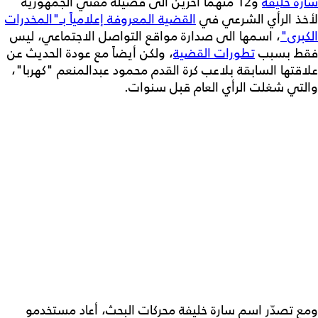
سارة خليفة
و12 متهماً آخرين الى فضيلة مفتي الجمهورية
لأخذ الرأي الشرعي في
القضية المعروفة إعلامياً بـ"المخدرات
الكبرى"
، اسمها الى صدارة مواقع التواصل الاجتماعي، ليس
فقط بسبب
تطورات القضية
، ولكن أيضاً مع عودة الحديث عن
علاقتها السابقة بلاعب كرة القدم محمود عبدالمنعم "كهربا"،
والتي شغلت الرأي العام قبل سنوات.
ومع تصدّر اسم سارة خليفة محركات البحث، أعاد مستخدمو