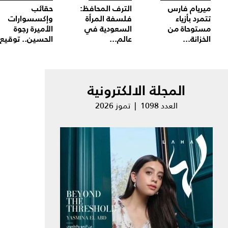
ميريام فارس
الترف المحافظ:
حقائب
تتمرد بأزياء
فلسفة المرأة
وإكسسوارات
مستوحاة من
السعودية في
الأميرة رجوة
الخزانة...
عالم...
الحسين.. توقيع.
المجلة الالكترونية
العدد 1098 | تموز 2026