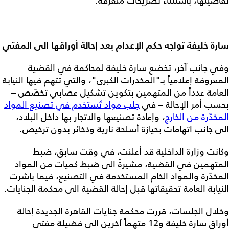
تفاصيلها، باستثناء تصريحات متفرقة.
سارة خليفة تواجه حكم الإعدام بعد إحالة أوراقها الى المفتي
وفي جانب آخر، تخضع سارة خليفة لمحاكمة في القضية
المعروفة إعلامياً بـ"المخدرات الكبرى"، والتي تتهم فيها النيابة
العامة عدداً من المتهمين بتكوين تشكيل عصابي تخصّص –
بحسب أمر الإحالة – في
جلب مواد تُستخدم في تصنيع المواد
المخدّرة من الخارج
، وإعادة تصنيعها والاتجار بها داخل البلاد،
الى جانب اتهامات بحيازة أسلحة نارية وذخائر بدون ترخيص.
وكانت وزارة الداخلية قد أعلنت، في وقت سابق، ضبط
المتهمين في القضية، مشيرةً الى ضبط كميات من المواد
المخدّرة والمواد الخام المستخدمة في التصنيع، فيما باشرت
النيابة العامة تحقيقاتها قبل إحالة القضية الى محكمة الجنايات.
وخلال الجلسات، قررت محكمة جنايات القاهرة الجديدة إحالة
أوراق سارة خليفة و12 متهماً آخرين الى فضيلة مفتي