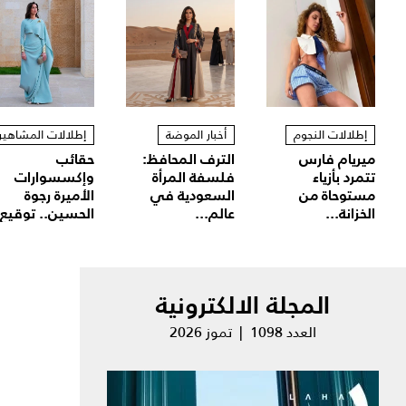
إطلالات النجوم
أخبار الموضة
إطلالات المشاهير
ميريام فارس
الترف المحافظ:
حقائب
تتمرد بأزياء
فلسفة المرأة
وإكسسوارات
مستوحاة من
السعودية في
الأميرة رجوة
الخزانة...
عالم...
الحسين.. توقيع.
المجلة الالكترونية
العدد 1098 | تموز 2026