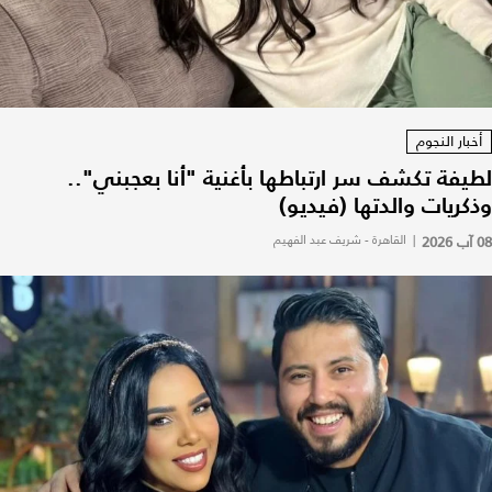
أخبار النجوم
لطيفة تكشف سر ارتباطها بأغنية "أنا بعجبني"..
وذكريات والدتها (فيديو)
08 آب 2026
|
القاهرة - شريف عبد الفهيم