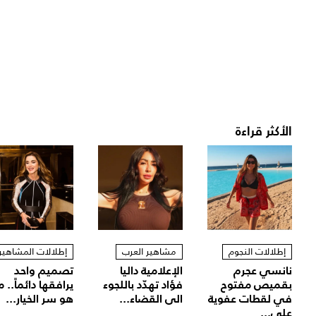
الأكثر قراءة
إطلالات النجوم
مشاهير العرب
إطلالات المشاهير
نانسي عجرم
الإعلامية داليا
تصميم واحد
بقميص مفتوح
فؤاد تهدّد باللجوء
يرافقها دائماً.. م
في لقطات عفوية
الى القضاء...
هو سر الخيار...
على...