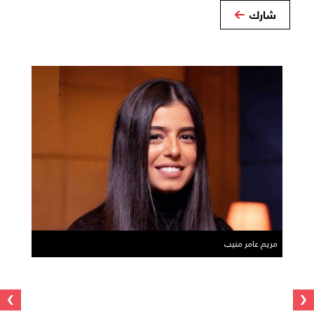
شارك
مريم عامر منيب
›
‹