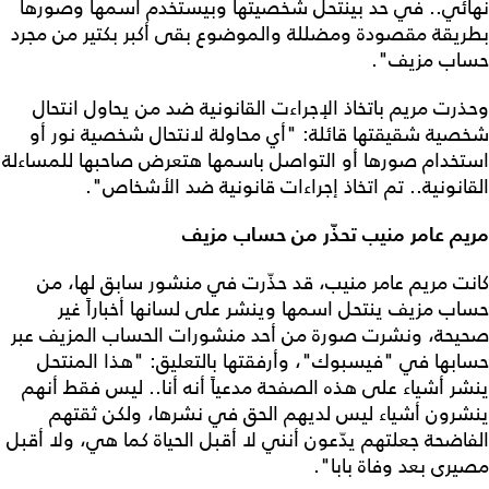
نهائي.. في حد بينتحل شخصيتها وبيستخدم اسمها وصورها
بطريقة مقصودة ومضللة والموضوع بقى أكبر بكتير من مجرد
حساب مزيف".
وحذرت مريم باتخاذ الإجراءت القانونية ضد من يحاول انتحال
شخصية شقيقتها قائلة: "أي محاولة لانتحال شخصية نور أو
استخدام صورها أو التواصل باسمها هتعرض صاحبها للمساءلة
القانونية.. تم اتخاذ إجراءات قانونية ضد الأشخاص".
مريم عامر منيب تحذّر من حساب مزيف
كانت مريم عامر منيب، قد حذّرت في منشور سابق لها، من
حساب مزيف ينتحل اسمها وينشر على لسانها أخباراً غير
صحيحة، ونشرت صورة من أحد منشورات الحساب المزيف عبر
حسابها في "فيسبوك"، وأرفقتها بالتعليق: "هذا المنتحل
ينشر أشياء على هذه الصفحة مدعياً أنه أنا.. ليس فقط أنهم
ينشرون أشياء ليس لديهم الحق في نشرها، ولكن ثقتهم
الفاضحة جعلتهم يدّعون أنني لا أقبل الحياة كما هي، ولا أقبل
مصيرى بعد وفاة بابا".