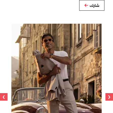
شارك
›
‹