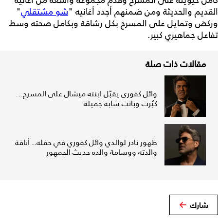
كامل حيويته على المسرح وقدم مجموعة واسعة من أغانيه
القديم والحديثة ومن ضمنهم أجدد أغانيه "
شو مشتقلي
"
وركض وتمايل على المسرح بكل رشاقة وبكامل صحته وسط
تفاعل جماهيري كبير.
مقالات ذات صلة
وائل كفوري يقبّل ابنته ميشال على المسرح...
كبُرت وباتت شابة جميلة
ظهور نادر لوالدي وائل كفوري في حفله.. أناقة
والدته ووسامة والده حديث الجمهور
شارك