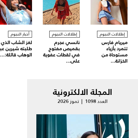
إطلالات النجوم
إطلالات النجوم
أخبار النجوم
ميريام فارس
نانسي عجرم
لغز الشاب الذي
تتمرد بأزياء
بقميص مفتوح
طلبته شيرين عب
مستوحاة من
في لقطات عفوية
الوهاب قائلة:...
الخزانة...
على...
المجلة الالكترونية
العدد 1098 | تموز 2026