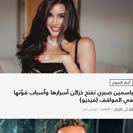
أخبار النجوم
ياسمين صبري تفتح خزائن أسرارها وأسباب قوّتها
في المواقف (فيديو)
06 آب 2026
|
القاهرة - نيرمين زكي