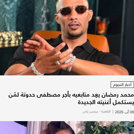
أخبار النجوم
محمد رمضان يعِد متابعيه بأجر مصطفى حدوتة لمَن
يستكمل أغنيته الجديدة
06 آب 2026
|
القاهرة - نيرمين زكي