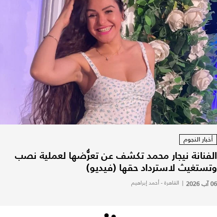
أخبار النجوم
الفنانة نيجار محمد تكشف عن تعرُّضها لعملية نصب
وتستغيث لاسترداد حقها (فيديو)
06 آب 2026
|
القاهرة - أحمد إبراهيم