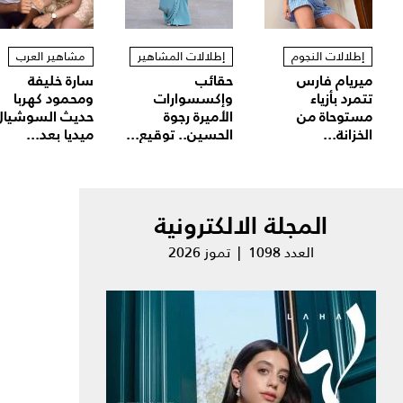
إطلالات النجوم
إطلالات المشاهير
مشاهير العرب
ميريام فارس
حقائب
سارة خليفة
تتمرد بأزياء
وإكسسوارات
ومحمود كهربا
مستوحاة من
الأميرة رجوة
حديث السوشيال
الخزانة...
الحسين.. توقيع...
ميديا بعد...
المجلة الالكترونية
العدد 1098 | تموز 2026