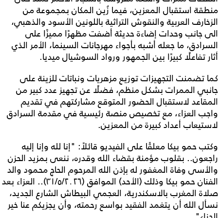
منطقة استقبال المعزين، فيما زُين المكان بمجموعة من
الزخارف العربية والنقوش التراثية باللونين الأسود والذهبي،
الى جانب وحدات إضاءة حديثة أضفت مظهرًا مميزًا على
السرادق، ما جعله أشبه بأجواء مهرجانات السينما، الأمر الذي
أثار تفاعلًا كبيرًا بين الجمهور ورواد السوشيال ميديا.
كما تضمنت التجهيزات توزيع مزهريات ونباتات للزينة على
جانبي الممرات بشكل منظم، فضلًا عن تجهيز عدد كبير من
المقاعد لاستقبال الحضور المتوقع مشاركتهم في تقديم
واجب العزاء، مع تخصيص منصة رئيسية في مقدمة السرادق
لاستيعاب أعداد كبيرة من المعزين.
وكتب حمو بيكا معلقًا على الفيديو قائلاً: "إنا لله وإنا إليه
راجعون.. بقلوب مؤمنة بقضاء الله وقدره، ننعى بمزيد الحزن
والأسى وفاة المغفور له بإذن الله المرحوم الحاج محمود والد
الفنان حمو بيكا وذلك (الأحد) الموافق (٣١/٥/٢٠٢٦).. العزاء بعد
صلاة المغرب بالاسكندرية، العجمي البيطاش الشارع الجديد،
نسأل الله أن يتغمد الفقيد بواسع رحمته، وأن يجزيكم عنا خير
الجزاء".