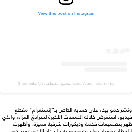
View this post on Instagram
A post shared by محمد محمود مصطفى (@hamobika)
ونشر حمو بيكا، على حسابه الخاص بـ"إنستغرام" مقطع
فيديو، استعرض خلاله اللمسات الأخيرة لسرادق العزاء، والذي
ظهر بتصميمات فخمة وديكورات شرقية مميزة، وأظهرت
اللقطات ممرات واسعة مفروشة بالسجاد الأحمر تمتد حتى