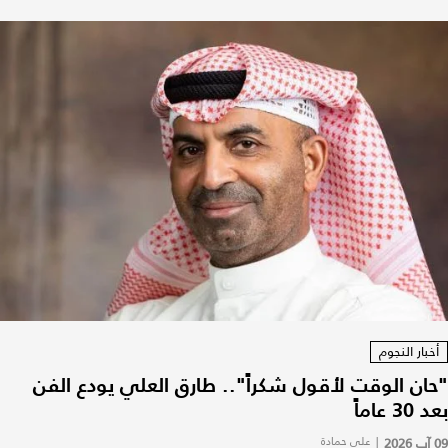
أخبار النجوم
"حان الوقت لأقول شكراً".. طارق العلي يودع الفن
بعد 30 عاماً
09 آب 2026
|
علي حمادة