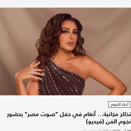
أخبار النجوم
تذاكر مجانية... أنغام في حفل "صوت مصر" بحضور
نجوم الفن (فيديو)
|
القاهرة - نيرمين زكي