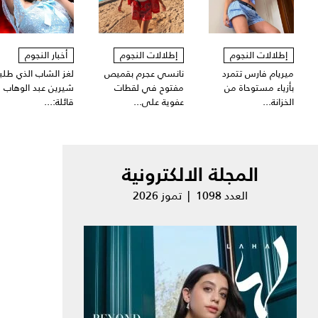
إطلالات النجوم
إطلالات النجوم
أخبار النجوم
ميريام فارس تتمرد
نانسي عجرم بقميص
لغز الشاب الذي طلبت
بأزياء مستوحاة من
مفتوح في لقطات
شيرين عبد الوهاب
الخزانة...
عفوية على...
قائلة:...
المجلة الالكترونية
العدد 1098 | تموز 2026