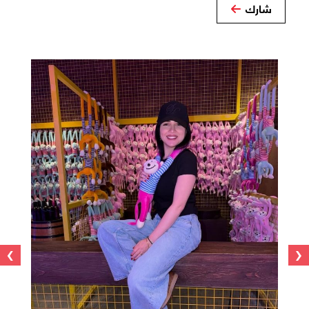
شارك
›
‹