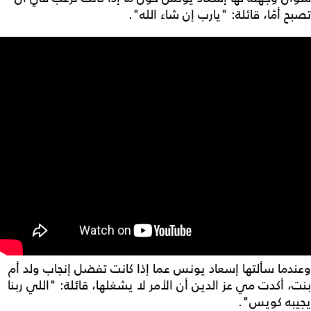
تصبح أمًا، قائلة: "يارب إن شاء الله".
وعندما سألتها إسعاد يونس عما إذا كانت تفضل إنجاب ولد أم
بنت، أكدت مي عز الدين أن الأمر لا يشغلها، قائلة: "اللي ربنا
يجيبه كويس".