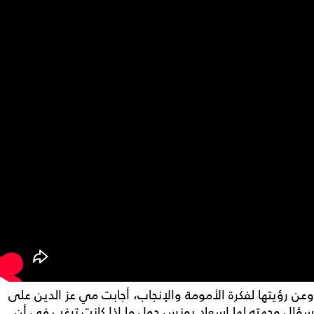
وعن رؤيتها لفكرة الأمومة والإنجاب، أجابت مي عز الدين على
سؤال وجهته لها إسعاد يونس حول ما إذا كانت ترغب في أن