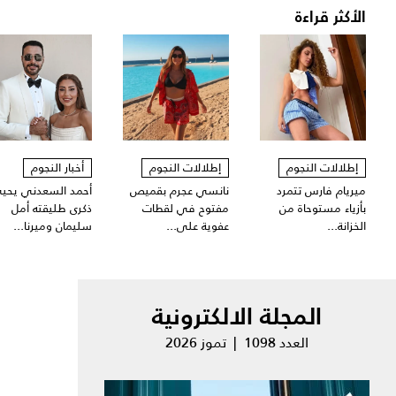
الأكثر قراءة
إطلالات النجوم
إطلالات النجوم
أخبار النجوم
ميريام فارس تتمرد
نانسي عجرم بقميص
أحمد السعدني يحي
بأزياء مستوحاة من
مفتوح في لقطات
ذكرى طليقته أمل
الخزانة...
عفوية على...
سليمان وميرنا...
المجلة الالكترونية
العدد 1098 | تموز 2026