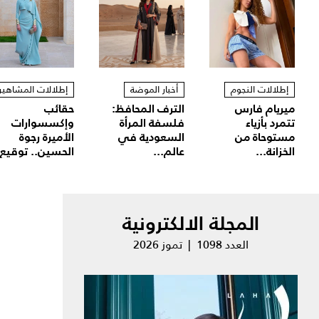
إطلالات النجوم
أخبار الموضة
إطلالات المشاهير
ميريام فارس
الترف المحافظ:
حقائب
تتمرد بأزياء
فلسفة المرأة
وإكسسوارات
مستوحاة من
السعودية في
الأميرة رجوة
الخزانة...
عالم...
الحسين.. توقيع.
المجلة الالكترونية
العدد 1098 | تموز 2026