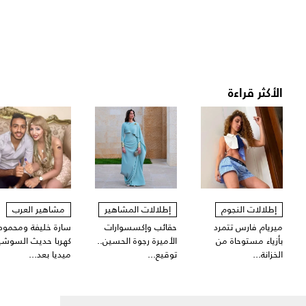
الأكثر قراءة
إطلالات النجوم
إطلالات المشاهير
مشاهير العرب
ميريام فارس تتمرد
حقائب وإكسسوارات
سارة خليفة ومحمود
بأزياء مستوحاة من
الأميرة رجوة الحسين..
كهربا حديث السوشي
الخزانة...
توقيع...
ميديا بعد...