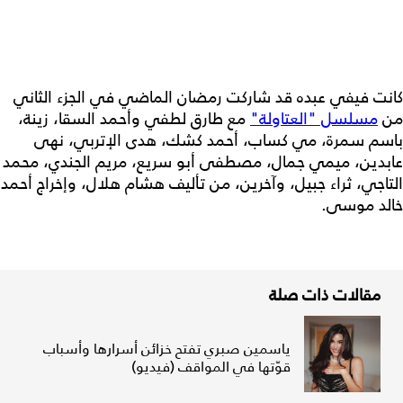
كانت فيفي عبده قد شاركت رمضان الماضي في الجزء الثاني
من
مسلسل "العتاولة"
مع طارق لطفي وأحمد السقا، زينة،
باسم سمرة، مي كساب، أحمد كشك، هدى الإتربي، نهى
عابدين، ميمي جمال، مصطفى أبو سريع، مريم الجندي، محمد
التاجي، ثراء جبيل، وآخرين، من تأليف هشام هلال، وإخراج أحمد
خالد موسى.
مقالات ذات صلة
ياسمين صبري تفتح خزائن أسرارها وأسباب
قوّتها في المواقف (فيديو)