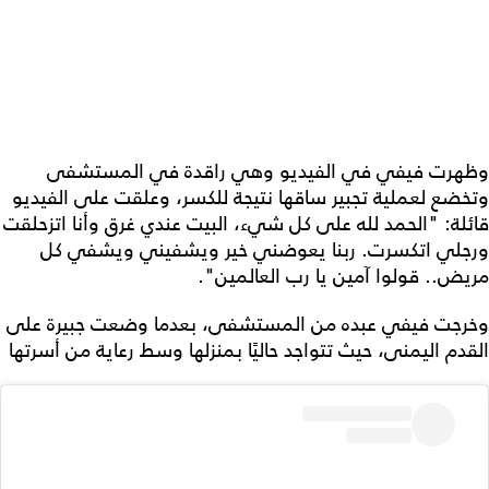
وظهرت فيفي في الفيديو وهي راقدة في المستشفى
وتخضع لعملية تجبير ساقها نتيجة للكسر، وعلقت على الفيديو
قائلة: "الحمد لله على كل شيء، البيت عندي غرق وأنا اتزحلقت
ورجلي اتكسرت. ربنا يعوضني خير ويشفيني ويشفي كل
مريض.. قولوا آمين يا رب العالمين".
وخرجت فيفي عبده من المستشفى، بعدما وضعت جبيرة على
القدم اليمنى، حيث تتواجد حاليًا بمنزلها وسط رعاية من أسرتها