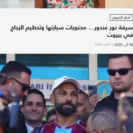
أخبار النجوم
سرقة نور غندور... محتويات سيارتها وتحطيم الزجاج
في بيروت
06 آب 2026
|
علي حمادة