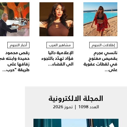
إطلالات النجوم
مشاهير العرب
أخبار النجوم
نانسي عجرم
الإعلامية داليا
رقص محمود
بقميص مفتوح
فؤاد تهدّد باللجوء
حميدة وابنته ف
في لقطات عفوية
الى القضاء...
زفافها على
على...
طريقة "حرب...
المجلة الالكترونية
العدد 1098 | تموز 2026