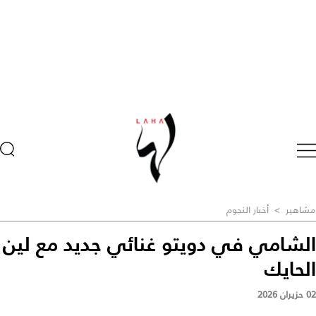
مشاهير
>
أخبار النجوم
الشامي في دويتو غنائي جديد مع لين
الحايك
02 حزيران 2026