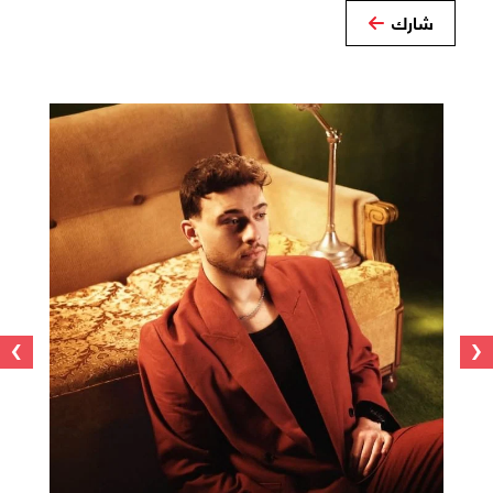
شارك
›
‹