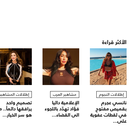
الأكثر قراءة
إطلالات النجوم
مشاهير العرب
إطلالات المشاهير
نانسي عجرم
الإعلامية داليا
تصميم واحد
بقميص مفتوح
فؤاد تهدّد باللجوء
يرافقها دائماً.. م
في لقطات عفوية
الى القضاء...
هو سر الخيار...
على...