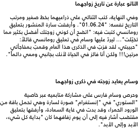
التاتو عبارة عن تاريخ زواجهما
وفي النهاية، كتب الثنائي على ذراعيهما بخط صغير ومرتب
التاريخ نفسه: "01.06.24". وأرفقت سارة المنشور بتعليق
رومانسي كتبت فيه: "اتضح أن كوني زوجتك أفضل بكثير مما
تخيّلت"... ليردّ عليها وسام في تعليق رومانسي قائلاً:
"حبيبتي، لقد فزتِ في الذكرى هذا العام وقمتِ بمفاجأتي
مرتين!!! ولكن أنا فائز في الحياة لأنك بجانبي ومعي دائماً".
وسام يعايد زوجته في ذكرى زواجهما
وحرص وسام فارس على مشاركة متابعيه عبر خاصية
"الستوري" في "إنستغرام" صورة لسارة وهي تحمل باقة من
الورود الحمراء وقد بدت في غاية السعادة، وأرفقها بتعليق
مقتضب أشار فيه إلى أن يوم زفافهما كان "بداية كل شيء،
الأبد وإلى الأبد".