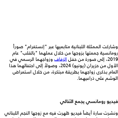
وشاركت الممثلة اللبنانية متابعيها عبر "إنستغرام" صوراً
رومانسية جمعتها بزوجها من خلال عملهما "بالقلب" عام
2019، إلى صورة من حفل
الزفاف
وزواجهما الرسمي في
الأول من حزيران (يونيو) 2024، وصولاً إلى احتفالهما هذا
العام بذكرى زواجهما بطريقة مبتكرة، من خلال استعراض
الوشم على ذراعيهما.
فيديو رومانسي يجمع الثنائي
ونشرت سارة أيضاً فيديو ظهرت فيه مع زوجها النجم اللبناني