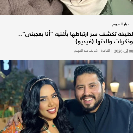
أخبار النجوم
لطيفة تكشف سر ارتباطها بأغنية "أنا بعجبني"..
وذكريات والدتها (فيديو)
08 آب 2026
|
القاهرة - شريف عبد الفهيم