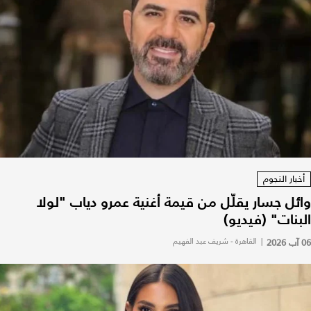
أخبار النجوم
وائل جسار يقلّل من قيمة أغنية عمرو دياب "لولا
البنات" (فيديو)
06 آب 2026
|
القاهرة - شريف عبد الفهيم