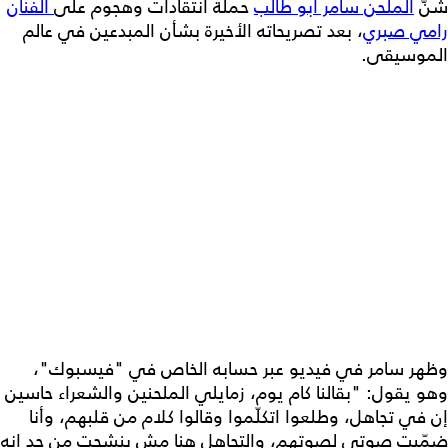
شنّ
الملحن سامر أبو طالب
حملة انتقادات وهجوم على
الفنان
رامي صبري
، بعد تصريحاته الأخيرة بشأن المبدعين في عالم
الموسيقى.
وظهر سامر في فيديو عبر حسابه الخاص في "فيسبوك"،
وهو يقول: "بقالنا كام يوم، زمايلي الملحنين والشعراء حاسين
إن في تجاهل، وطلعوا اتكلّموا وقالوا كلام من قلبهم، وأنا
ضمّيت صوتي لصوتهم، والتجاهل هنا مش بنشحت من حد إنه