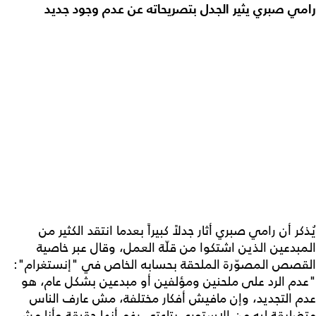
رامي صبري يثير الجدل بتصريحاته عن عدم وجود جديد
يُذكر أن رامي صبري أثار جدلاً كبيراً بعدما انتقد الكثير من
المبدعين الذين اشتكوا من قلّة العمل، وقال عبر خاصية
القصص المصوّرة الملحقة بحسابه الخاص في "إنستغرام":
"عدم الرد على ملحنين ومؤلفين أو مبدعين بشكل عام، هو
عدم التجديد، وإن مافيش أفكار مختلفة، مش عارف الناس
متضايقة ليه من الاستوري بتاعتي رغم أنها حقيقة وأنا مش