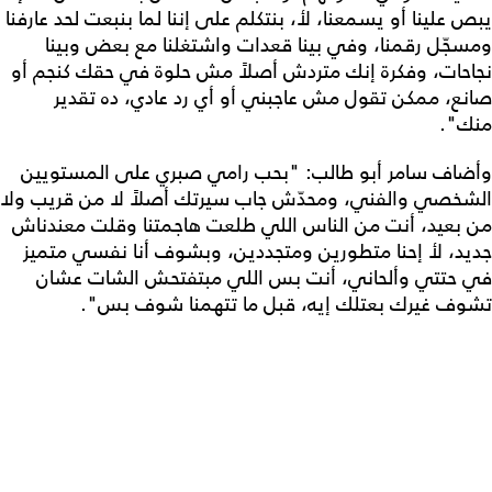
يبص علينا أو يسمعنا، لأ، بنتكلم على إننا لما بنبعت لحد عارفنا
ومسجّل رقمنا، وفي بينا قعدات واشتغلنا مع بعض وبينا
نجاحات، وفكرة إنك متردش أصلاً مش حلوة في حقك كنجم أو
صانع، ممكن تقول مش عاجبني أو أي رد عادي، ده تقدير
منك".
وأضاف سامر أبو طالب: "بحب رامي صبري على المستويين
الشخصي والفني، ومحدّش جاب سيرتك أصلاً لا من قريب ولا
من بعيد، أنت من الناس اللي طلعت هاجمتنا وقلت معندناش
جديد، لأ إحنا متطورين ومتجددين، وبشوف أنا نفسي متميز
في حتتي وألحاني، أنت بس اللي مبتفتحش الشات عشان
تشوف غيرك بعتلك إيه، قبل ما تتهمنا شوف بس".