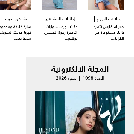
إطلالات النجوم
إطلالات المشاهير
مشاهير العرب
ميريام فارس تتمرد
حقائب وإكسسوارات
سارة خليفة ومحمود
بأزياء مستوحاة من
الأميرة رجوة الحسين..
كهربا حديث السوشي
الخزانة...
توقيع...
ميديا بعد...
المجلة الالكترونية
العدد 1098 | تموز 2026