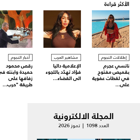
الأكثر قراءة
إطلالات النجوم
مشاهير العرب
أخبار النجوم
نانسي عجرم
الإعلامية داليا
رقص محمود
بقميص مفتوح
فؤاد تهدّد باللجوء
حميدة وابنته ف
في لقطات عفوية
الى القضاء...
زفافها على
على...
طريقة "حرب...
المجلة الالكترونية
العدد 1098 | تموز 2026