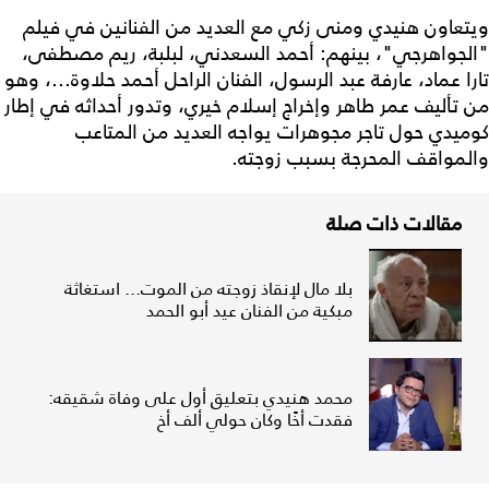
ويتعاون هنيدي ومنى زكي مع العديد من الفنانين في فيلم
"الجواهرجي"، بينهم: أحمد السعدني، لبلبة، ريم مصطفى،
تارا عماد، عارفة عبد الرسول، الفنان الراحل أحمد حلاوة...، وهو
من تأليف عمر طاهر وإخراج إسلام خيري، وتدور أحداثه في إطار
كوميدي حول تاجر مجوهرات يواجه العديد من المتاعب
والمواقف المحرجة بسبب زوجته.
مقالات ذات صلة
بلا مال لإنقاذ زوجته من الموت... استغاثة
مبكية من الفنان عيد أبو الحمد
محمد هنيدي بتعليق أول على وفاة شقيقه:
فقدت أخًا وكان حولي ألف أخ