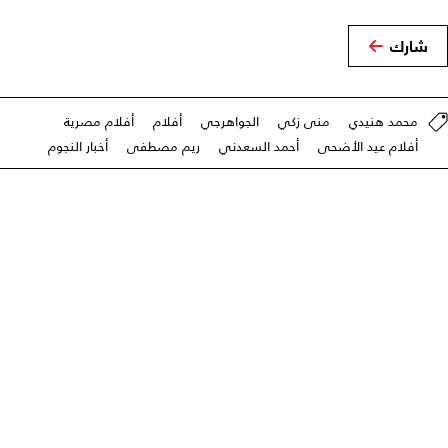
شارك
محمد هنيدي
منى زكي
الجواهرجي
أفلام
أفلام مصرية
أفلام عيد الأضحى
أحمد السعدني
ريم مصطفى
أخبار النجوم