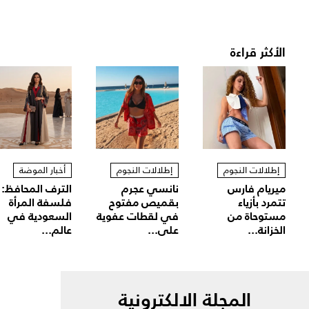
الأكثر قراءة
إطلالات النجوم
إطلالات النجوم
أخبار الموضة
ميريام فارس
نانسي عجرم
الترف المحافظ:
تتمرد بأزياء
بقميص مفتوح
فلسفة المرأة
مستوحاة من
في لقطات عفوية
السعودية في
الخزانة...
على...
عالم...
المجلة الالكترونية