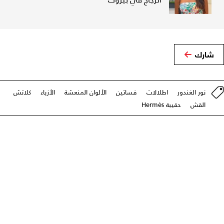
شارك
نور الغندور
اطلالات
فساتين
الألوان المنعشة
الأزياء
كلاتش
القش
حقيبة Hermès