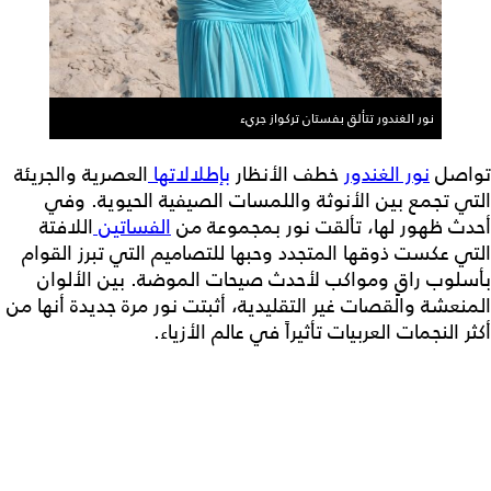
نور الغندور تتألق بفستان تركواز جريء
تواصل
نور الغندور
خطف الأنظار
بإطلالاتها
العصرية والجريئة
التي تجمع بين الأنوثة واللمسات الصيفية الحيوية. وفي
أحدث ظهور لها، تألقت نور بمجموعة من
الفساتين
اللافتة
التي عكست ذوقها المتجدد وحبها للتصاميم التي تبرز القوام
بأسلوب راقٍ ومواكب لأحدث صيحات الموضة. بين الألوان
المنعشة والقصات غير التقليدية، أثبتت نور مرة جديدة أنها من
أكثر النجمات العربيات تأثيراً في عالم الأزياء.