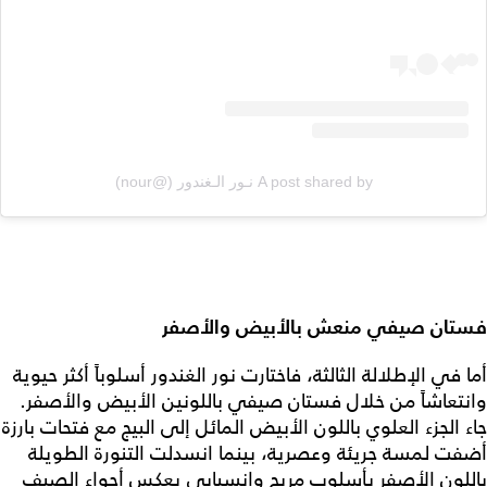
A post shared by نـور الـغندور (@nour)
فستان صيفي منعش بالأبيض والأصفر
أما في الإطلالة الثالثة، فاختارت نور الغندور أسلوباً أكثر حيوية
وانتعاشاً من خلال فستان صيفي باللونين الأبيض والأصفر.
جاء الجزء العلوي باللون الأبيض المائل إلى البيج مع فتحات بارزة
أضفت لمسة جريئة وعصرية، بينما انسدلت التنورة الطويلة
باللون الأصفر بأسلوب مريح وانسيابي يعكس أجواء الصيف