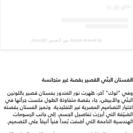
A post shared by نـور الـغندور (@nour)
الفستان البنّي القصير بقصة غير متجانسة
وفي "لوك" آخر، ظهرت نور الغندور بفستان قصير باللونين
البنّي والأبيض، جاء بقصة متفاوتة الطول عكست جرأتها في
اختيار التصاميم العصرية غير التقليدية. وتميز الفستان بقصته
الضيّقة التي أبرزت تفاصيل الجسم، إلى جانب الرسومات
الهندسية الناعمة التي أضفت بُعداً فنياً أنيقاً على التصميم.