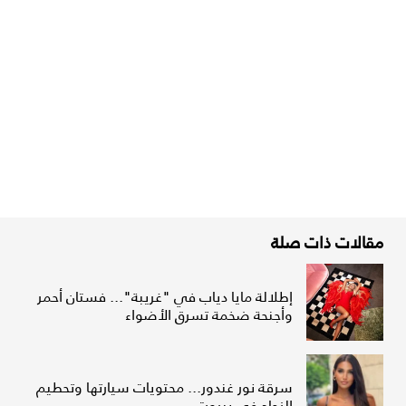
مقالات ذات صلة
إطلالة مايا دياب في "غريبة"... فستان أحمر
وأجنحة ضخمة تسرق الأضواء
سرقة نور غندور... محتويات سيارتها وتحطيم
الزجاج في بيروت