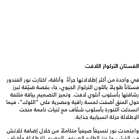
الفستان التركواز اللافت
في واحدة من أكثر إطلالاتها جرأةً وأناقة، اختارت نور الغندور
فستاناً طويلاً باللون التركواز الحيوي، جاء بقصة ضيّقة تبرز
رشاقتها بأسلوب أنثوي لافت. وتميز التصميم بياقة ملتفة
حول العنق أضفت لمسة راقية وعصرية على "اللوك"، فيما
انسدلت التنورة بأسلوب شفّاف مع ثنيات ناعمة منحت
الإطلالة حركة انسيابية جذابة.
واعتمدت نور تنسيقاً صيفياً متكاملاً من خلال إضافة كلاتش
من القش، ما عزز الطابع الصيفي العصري للإطلالة وأضاف