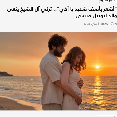
أخبار النجوم
"أشعر بأسف شديد يا أخي".. تركي آل الشيخ ينعى
والد ليونيل ميسي
09 آب 2026
|
علي حمادة