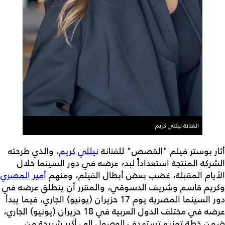
الفنانة نيللي كريم
أثار بوستر فيلم "القصص" للفنانة
نيللي كريم
، والذي طرحته
الشركة المنتجة استعداداً لبدء عرضه في دور السينما خلال
الأيام المقبلة، غضب بعض أبطال الفيلم، ومنهم
أمير المصري
وكريم قاسم وشريف الدسوقي، والمقرر أن ينطلق عرضه في
دور السينما المصرية يوم 17 حزيران (يونيو) الجاري، فيما يبدأ
عرضه في مختلف الدول العربية في 18 حزيران (يونيو) الجاري،
ضمن خطة توزيع تستهدف الوصول الى أكبر شريحة من