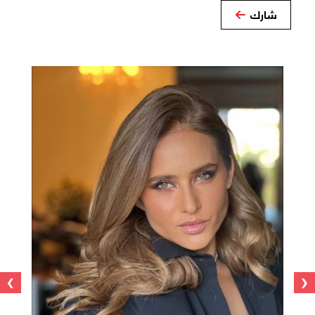
شارك
›
‹