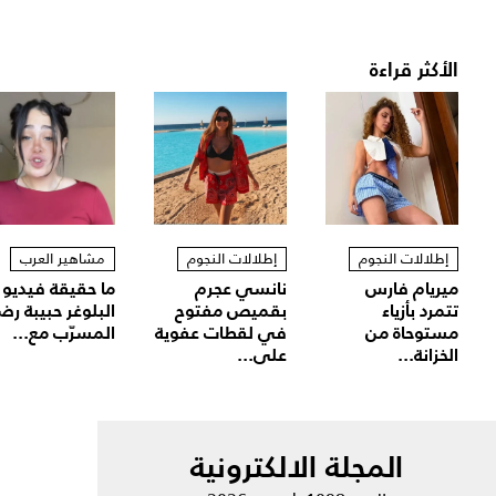
الأكثر قراءة
إطلالات النجوم
إطلالات النجوم
مشاهير العرب
ميريام فارس
نانسي عجرم
ما حقيقة فيديو
تتمرد بأزياء
بقميص مفتوح
البلوغر حبيبة رض
مستوحاة من
في لقطات عفوية
المسرّب مع...
الخزانة...
على...
المجلة الالكترونية