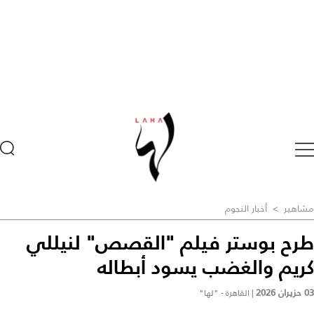
مشاهير
>
أخبار النجوم
طرح بوستر فيلم "القصص" لنيللي
كريم والغضب يسود أبطاله
03 حزيران 2026
|
القاهرة - "لها"