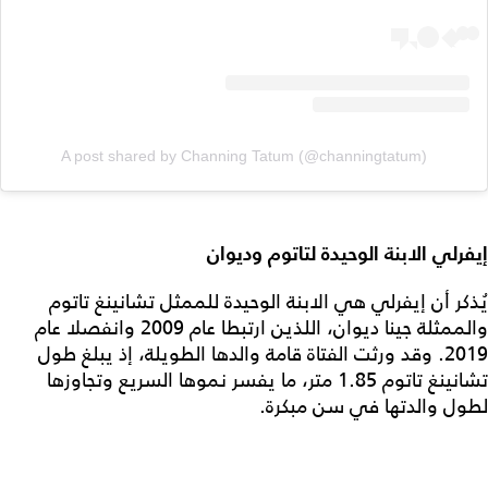
A post shared by Channing Tatum (@channingtatum)
إيفرلي الابنة الوحيدة لتاتوم وديوان
يُذكر أن إيفرلي هي الابنة الوحيدة للممثل تشانينغ تاتوم
والممثلة جينا ديوان، اللذين ارتبطا عام 2009 وانفصلا عام
2019. وقد ورثت الفتاة قامة والدها الطويلة، إذ يبلغ طول
تشانينغ تاتوم 1.85 متر، ما يفسر نموها السريع وتجاوزها
لطول والدتها في سن مبكرة.