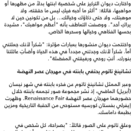
واختارت ديوان التركيز على شخصية ابنتها بدلاً من مظهرها أو
مواهبها، قائلة: "أكثر ما أحبه فيكِ ليس ما حققته، ولا
موهبتك، ولا حتى ذكاؤك وخيالك... بل من تكونين حين لا
يراكِ أحد". ووصفت التعاطف بأنه "أعظم مواهبك"، مشيدة
بحسها الفكاهي وخيالها وسحرها الخاص.
واختتمت ديوان منشورها بعبارات مؤثرة: "شكراً لأنك جعلتني
أماً. شكراً لأنك وجدتني مجدداً في هذه الحياة وأضأتِ عائلتنا
بنورك. أنتِ روحي ورفيقتي المفضلة".
تشانينغ تاتوم يحتفي بابنته في مهرجان عصر النهضة
وعبر الممثل تشانينغ تاتوم عن فخره بابنته في شهر نيسان
(أبريل) الماضي، إذ نشر مجموعة صور تجمعه بابنته خلال
حضورهما مهرجان عصر النهضة Renaissance Fair. وظهرت
إيفرلي بفستان كورسيه مستوحى من الحقبة التاريخية ومزين
بطبعة داماسك.
وعلق تاتوم على الصور قائلاً: "بصراحة، كل شخص في