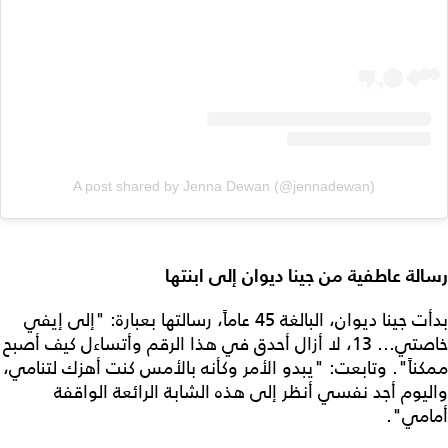
A post shared by Jenna Dewan (@jennadewan)
رسالة عاطفية من جينا ديوان إلى ابنتها
بدأت جينا ديوان، البالغة 45 عاماً، رسالتها بعبارة: "إلى إيفي
خاصتي... 13، لا أزال أحدق في هذا الرقم وأتساءل كيف أصبح
ممكناً". وتابعت: "يبدو الأمر وكأنه بالأمس كنت أهزك لتنامي،
واليوم أجد نفسي أنظر إلى هذه الشابة الرائعة الواقفة
أمامي".