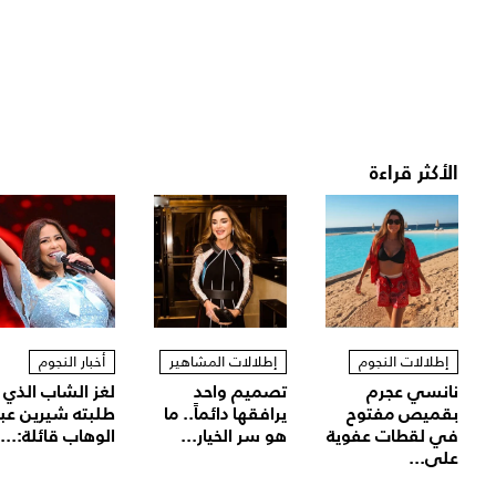
الأكثر قراءة
إطلالات النجوم
إطلالات المشاهير
أخبار النجوم
نانسي عجرم
تصميم واحد
لغز الشاب الذي
بقميص مفتوح
يرافقها دائماً.. ما
طلبته شيرين عب
في لقطات عفوية
هو سر الخيار...
الوهاب قائلة:...
على...