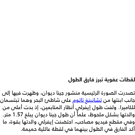
لقطات عفوية تبرز فارق الطول
تصدرت الصورة الرئيسية منشور جينا ديوان، وظهرت فيها إلى
جانب ابنتها من
تشانينغ تاتوم
على شاطئ البحر وهما تبتسمان
للكاميرا. ولفت طول إيفرلي أنظار المتابعين، إذ بدت أعلى من
والدتها بشكل ملحوظ، علماً أن طول جينا ديوان يبلغ 1.57 متر.
وفي مقطع فيديو مصاحب، احتضنت إيفرلي والدتها بقوة، ما
أكد الفارق في الطول بينهما في لقطة عائلية حميمة.