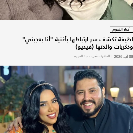
أخبار النجوم
لطيفة تكشف سر ارتباطها بأغنية "أنا بعجبني"..
وذكريات والدتها (فيديو)
08 آب 2026
|
القاهرة - شريف عبد الفهيم