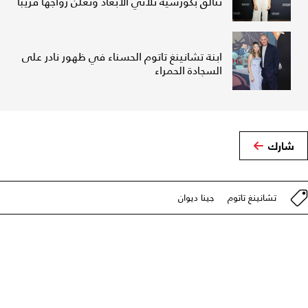
تتألق بكورسيه ثلاثي الأبعاد وتعلن زواجها قريباً
ابنة تشانينغ تاتوم الحسناء في ظهور نادر على
السجادة الحمراء
شارك
تشانينغ تاتوم
جينا ديوان