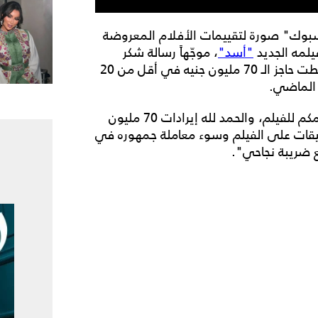
وك" صورة لتقييمات الأفلام المعروضة
يلمه الجديد
"أسد"
، موجّهاً رسالة شكر
للجمهور بعد ارتفاع تقييم الفيلم، وتحقيقه إيرادات تخطت حاجز الـ 70 مليون جنيه في أقل من 20
 الماضي.
وكتب رمضان في رسالته قائلاً: "الحمد لله على تقييمكم للفيلم، والحمد لله إيرادات 70 مليون
رغم التضييقات على الفيلم وسوء معاملة جمهوره في
 ضريبة نجاحي".