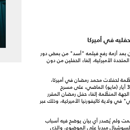
فليه في أميركا
 بعد أزمة رفع فيلمه "أسد" من بعض دور
لمتحدة الأميركية، إلغاء الحفلين من دون
نظّمة لحفلات محمد رمضان في أميركا،
كشف عن إلغاء الحفل الذي كان مقرراً إحياؤه السبت 30 أيار (مايو) الماضي، على مسرح
هة المنظّمة إلغاء حفل رمضان المقرر
دولبي" في ولاية كاليفورنيا الأميركية، وذلك عبر
لصمت ولم يُصدر أي بيان يوضح فيه أسباب
ي السوشيال ميديا على الموضوع، والذي