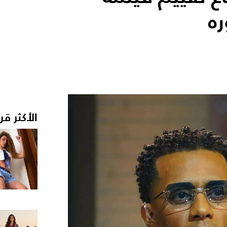
ره
الأكثر قر