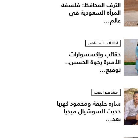
الترف المحافظ: فلسفة
المرأة السعودية في
عالم...
إطلالات المشاهير
حقائب وإكسسوارات
الأميرة رجوة الحسين..
توقيع...
مشاهير العرب
سارة خليفة ومحمود كهربا
حديث السوشيال ميديا
بعد...