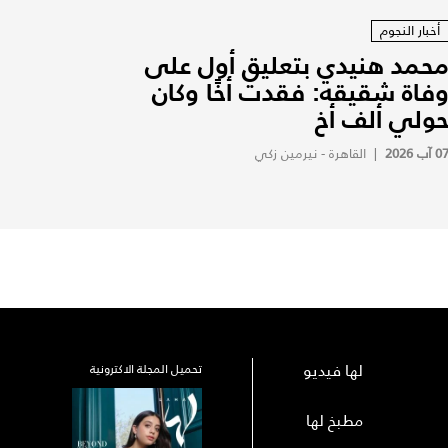
أخبار النجوم
حمد هنيدي بتعليق أول على
فاة شقيقه: فقدت أخًا وكان
ولي ألف أخ
0 آب 2026
|
القاهرة - نيرمين زكي
لها فيديو
تحميل المجلة الاكترونية
مطبخ لها