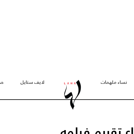
نساء ملهمات
لايف ستايل
صح
ع تقييم فيلمه