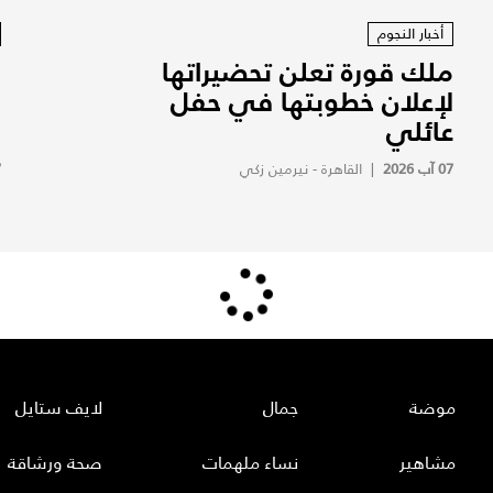
أخبار النجوم
ملك قورة تعلن تحضيراتها
م
لإعلان خطوبتها في حفل
و
عائلي
ح
07 آب 2026
|
القاهرة - نيرمين زكي
7
موضة
جمال
لايف ستايل
مشاهير
نساء ملهمات
صحة ورشاقة