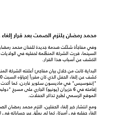
محمد رمضان يلتزم الصمت بعد قرار إلغاء ح
وفي مفاجأة شكّلت صدمة جديدة للفنان محمد رمضان
السينما، قررت الشركة المنظّمة لحفليه في الولايات ا
الكشف عن أسباب هذا القرار.
البداية كانت من خلال بيان مفاجئ أعلنته الشركة الم
"إنفوسيس" في ماديسون سكوير غاردن، كما أكدت الج
إقامته في 6 حزيران (يونيو) الجاري على مسرح "
الموقع الرسمي لطرح تذاكر الحفلات.
ومع انتشار خبر إلغاء الحفلين، التزم محمد رمضان ا
إلغاء حفليه في أميركا، كما لم يعلّق عبر حساباته ف