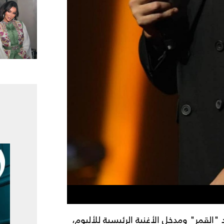
 "القمر" ومدخل الأغنية الرئيسية للألبوم،