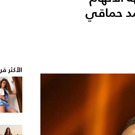
مد حماقي
الأكثر قر