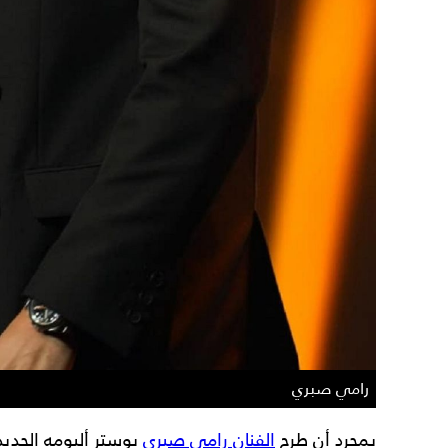
رامي صبري
بمجرد أن طرح
الفنان رامي صبري
بوستر ألبومه الجديد