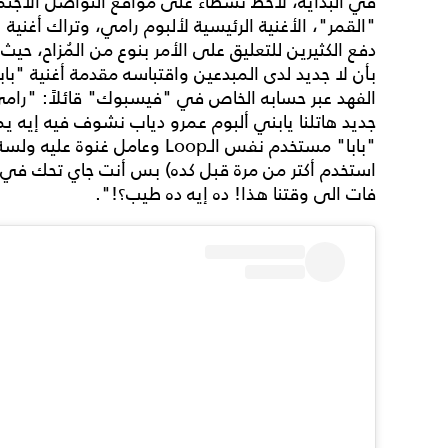
في البداية، لاحظ نشطاء على مواقع التواصل الاجتماع
"القمر"، الأغنية الرئيسية لألبوم رامي، وتراك أغنية 
دفع الكثيرين للتعليق على الأمر بنوع من المُزاح، حيث
بأن لا جديد لدى المبدعين واقتباسه مقدمة أغنية "با
الفهد عبر حسابه الخاص في "فيسبوك" قائلاً: "رام
جديد هاتلنا يابني ألبوم عمرو دياب نشوف فيه إيه يم
"بابا" مستخدم نفس الـLoop وعام
استخدم أكتر من مرة قبل كده) بس أنت جاي تحك في 
فات الى وقتنا هذا! ده إيه ده طيب؟!".