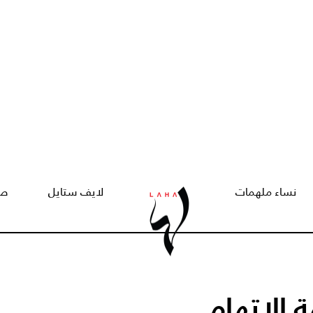
نساء ملهمات
لايف ستايل
صح
الاتهام