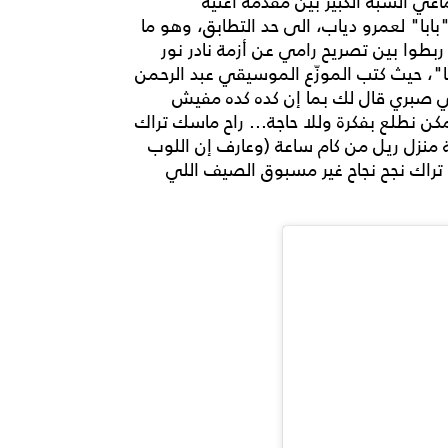
ي الشبه الكبير بين مقدّمة أغنية
"بابا" لعمرو دياب، الى حد التطابق، وهو ما
 ربطوا بين تصريح رامي عن أزمة نادر نور
با"، حيث كتب الموزّع الموسيقي عبد الرحمن
ي صبري قال لك بما إن كده كده مفيش
كن نطلع بفكرة وللا حاجة... راح ماسك تراك
ل غنوة عليه ولسة منزل ريل من كام ساعة (وعارف إن اللوب
تراك نجح نجاح غير مسبوق الصيف اللي