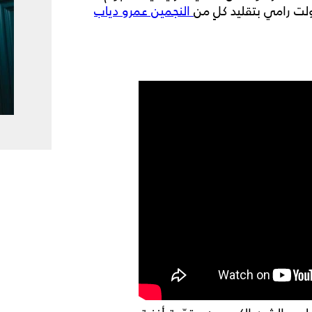
ت رامي بتقليد كلٍ من
النجمين عمرو دياب