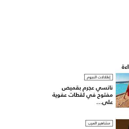
اءة
إطلالات النجوم
نانسي عجرم بقميص
مفتوح في لقطات عفوية
على...
مشاهير العرب