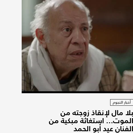
أخبار النجوم
لا مال لإنقاذ زوجته من
لموت... استغاثة مبكية من
لفنان عيد أبو الحمد