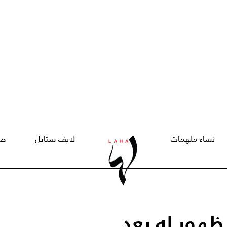
نساء ملهمات
لايف ستايل
صح
ور له بعد