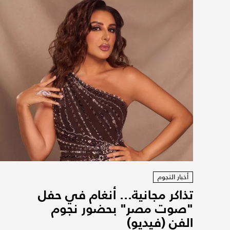
أخبار النجوم
تذاكر مجانية... أنغام في حفل
"صوت مصر" بحضور نجوم
الفن (فيديو)