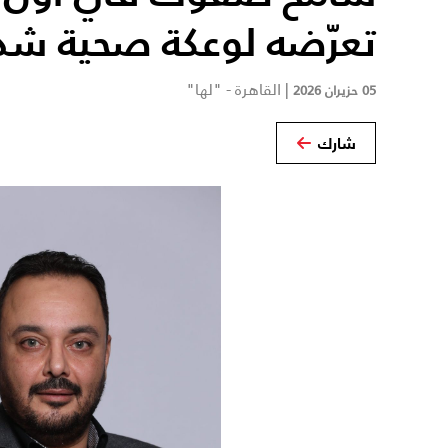
تعرّضه لوعكة صحية شد
|
القاهرة - "لها"
05 حزيران 2026
شارك