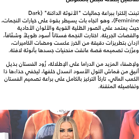
تبنت إلكترا ببراعة جماليات "الأنوثة الداكنة" (Dark
Feminine)، وهو اتجاه بات يسيطر بقوة على خيارات النجمات،
حيث يعتمد على الصور الظلية القوية والألوان الأحادية
والقصات الجريئة. اختارت النجمة فستاناً أسود طويلاً وشفّافاً،
ازدان بتطريزات دقيقة من الخرز عكست ومضات الكاميرات،
وعزّزت تصميمه قصة عانقت منحنيات جسدها بأنوثة لافتة.
ولإضفاء المزيد من الدراما على الإطلالة، زُود الفستان بذيل
أنيق من قماش التول الأسود انسدل خلفها، ليخفي حذاءها ذا
الكعب العالي، تاركاً التركيز بالكامل على براعة تصميم الفستان
وتفاصيله المتقنة.