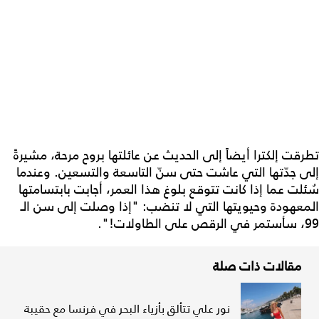
تطرقت إلكترا أيضاً إلى الحديث عن عائلتها بروح مرحة، مشيرةً
إلى جدّتها التي عاشت حتى سنّ التاسعة والتسعين. وعندما
سُئلت عما إذا كانت تتوقع بلوغ هذا العمر، أجابت بابتسامتها
المعهودة وحيويتها التي لا تنضب: "إذا وصلت إلى سن الـ
99، سأستمر في الرقص على الطاولات!".
مقالات ذات صلة
نور علي تتألق بأزياء البحر في فرنسا مع حقيبة