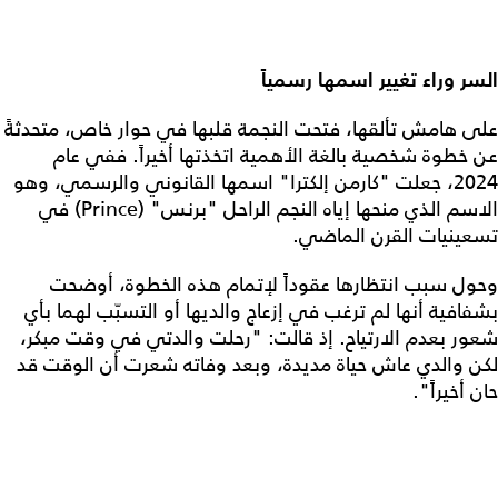
السر وراء تغيير اسمها رسمياً
على هامش تألقها، فتحت النجمة قلبها في حوار خاص، متحدثةً
عن خطوة شخصية بالغة الأهمية اتخذتها أخيراً. ففي عام
2024، جعلت "كارمن إلكترا" اسمها القانوني والرسمي، وهو
الاسم الذي منحها إياه النجم الراحل "برنس" (Prince) في
تسعينيات القرن الماضي.
وحول سبب انتظارها عقوداً لإتمام هذه الخطوة، أوضحت
بشفافية أنها لم ترغب في إزعاج والديها أو التسبّب لهما بأي
شعور بعدم الارتياح. إذ قالت: "رحلت والدتي في وقت مبكر،
لكن والدي عاش حياة مديدة، وبعد وفاته شعرت أن الوقت قد
حان أخيراً".