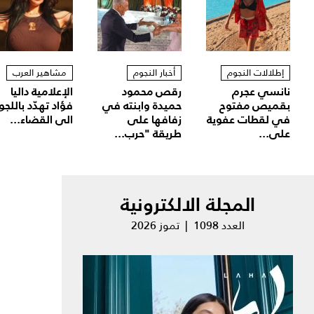
إطلالات النجوم
أخبار النجوم
مشاهير العرب
نانسي عجرم
رقص محمود
الإعلامية داليا
بقميص مفتوح
حميدة وابنته في
فؤاد تهدّد باللجو
في لقطات عفوية
زفافها على
الى القضاء...
على...
طريقة "حرب...
المجلة الالكترونية
العدد 1098 | تموز 2026