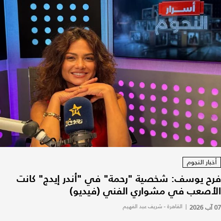
أخبار النجوم
فرح يوسف: شخصية "رحمة" في "أندر إيدج" كانت
الأصعب في مشواري الفني (فيديو)
07 آب 2026
|
القاهرة - شريف عبد الفهيم