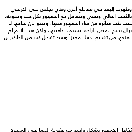
وظهرت إليسا في مقاطع أخرى وهي تجلس على الكرسي
بالكعب العالي وتغني وتتفاعل مع الجمهور بكل حب وعفوية،
حيث بكت متأثرة من غناء الجمهور معها، ويبدو بأن ساقها لا
تزال تحتاج لبعض الراحة لتستعيد عافيتها، ولكن هذا الألم لم
يمنعها من تقديم حفلاً مميزاً وسط تفاعل كبير من الحاضرين.
تفاعل الجمهور بشكل واسع مع عفوية اليسا على المسرح