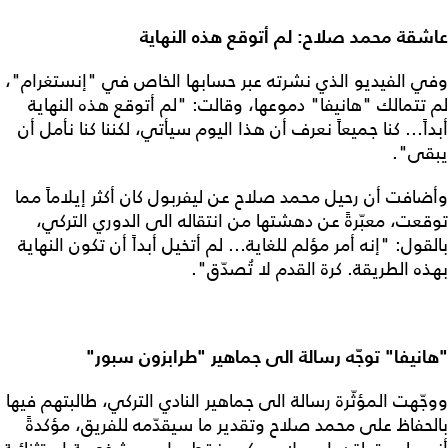
عاشقة محمد صلاح: لم أتوقع هذه النهاية
وفي الفيديو الذي نشرته عبر حسابها الخاص في "إنستغرام"،
لم تتمالك "هانيفا" دموعها، وقالت: "لم أتوقع هذه النهاية
أبداً... كنا جميعاً نعرف أن هذا اليوم سيأتي، لكننا كنا نأمل أن
يبقى".
وأضافت أن رحيل محمد صلاح عن ليفربول كان أكثر إيلاماً مما
توقعت، معبّرةً عن دهشتها من انتقاله الى الدوري التركي،
بالقول: "إنه أمر مؤلم للغاية... لم أتخيل أبداً أن تكون النهاية
بهذه الطريقة. كرة القدم لا تُصدّق".
"هانيفا" توجّه رسالة الى جماهير "طرابزون سبور"
ووجّهت المؤثّرة رسالة الى جماهير النادي التركي، طالبتهم فيها
بالحفاظ على محمد صلاح وتقدير ما سيقدّمه للفريق، مؤكدةً