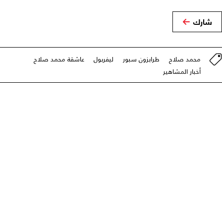
شارك
محمد صلاح
طرابزون سبور
ليفربول
عاشقة محمد صلاح
أخبار المشاهير