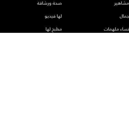
مشاهير
صحة ورشاقة
جمال
لها فيديو
نساء ملهمات
مطبخ لها
أعداد لها
تحميل المجلة الاكترونية
عن لها
إتصل بنا
سياسة الخصوصية
إشترك
الأرشيف