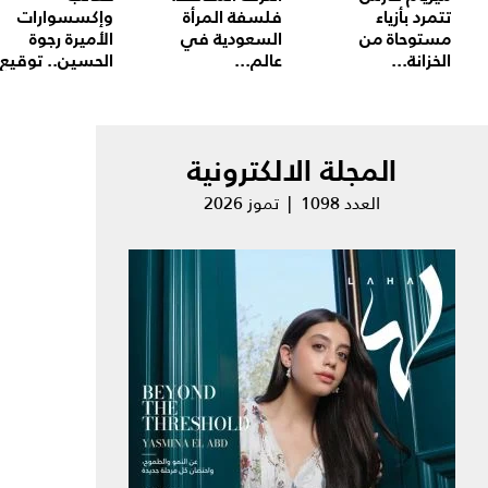
تتمرد بأزياء
فلسفة المرأة
وإكسسوارات
مستوحاة من
السعودية في
الأميرة رجوة
الخزانة...
عالم...
الحسين.. توقيع.
المجلة الالكترونية
العدد 1098 | تموز 2026