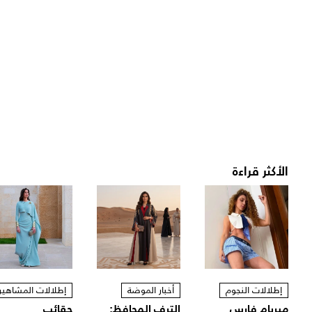
الأكثر قراءة
إطلالات النجوم
أخبار الموضة
إطلالات المشاهير
ميريام فارس
الترف المحافظ:
حقائب