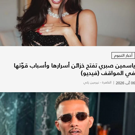
أخبار النجوم
ياسمين صبري تفتح خزائن أسرارها وأسباب قوّتها
في المواقف (فيديو)
06 آب 2026
|
القاهرة - نيرمين زكي