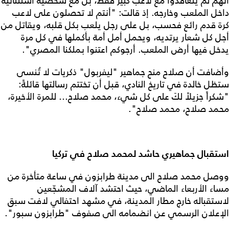
أنهم لم يتعاقدوا مع لاعب كبير فقط، بل مع شخصية استثنائية
داخل الملعب وخارجه. إذ قالت: "أنتم لا تحصلون على لاعب
كرة قدم رائع فحسب، بل على رجل يلعب بكل قلبه، ويقاتل من
أجل كل شعار يرتديه، ويحمل أمل أمة بأكملها في كل مرة
يدخل فيها أرض الملعب. أرجوكم اعتنوا بملكنا المصري".
وأضافت أن صلاح منح جماهير "ليفربول" ذكريات لا تُنسى
ستظل خالدة في تاريخ النادي، قبل أن تختتم رسالتها قائلةً:
"شكراً جزيلاً لكَ على كل شيء، محمد صلاح... للمرة الأخيرة،
محمد صلاح، محمد صلاح".
استقبال جماهيري حاشد لمحمد صلاح في تركيا
ووصل محمد صلاح الى مدينة طرابزون في ساعة متأخرة من
مساء الأربعاء الماضي، حيث احتشد آلاف المشجّعين
لاستقباله خارج مطار المدينة، في مشهد احتفالي لافت سبق
الإعلان الرسمي عن انضمامه الى صفوف "طرابزون سبور".