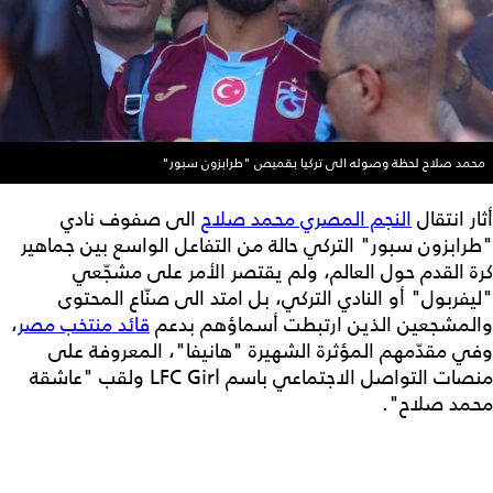
محمد صلاح لحظة وصوله الى تركيا بقميص "طرابزون سبور"
أثار انتقال
النجم المصري محمد صلاح
الى صفوف نادي
"طرابزون سبور" التركي حالة من التفاعل الواسع بين جماهير
كرة القدم حول العالم، ولم يقتصر الأمر على مشجّعي
"ليفربول" أو النادي التركي، بل امتد الى صنّاع المحتوى
والمشجعين الذين ارتبطت أسماؤهم بدعم
قائد منتخب مصر
،
وفي مقدّمهم المؤثرة الشهيرة "هانيفا"، المعروفة على
منصات التواصل الاجتماعي باسم LFC Girl ولقب "عاشقة
محمد صلاح".