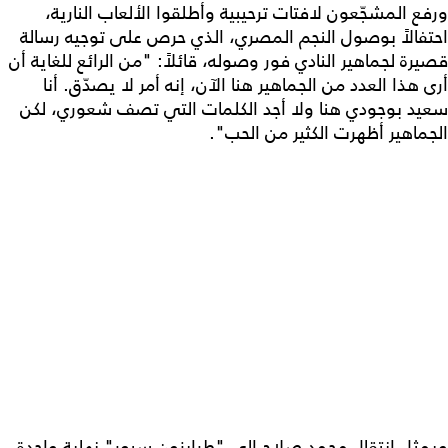
ورفع المشجّعون لافتات ترحيبية وأطلقوا الألعاب النارية،
احتفالاً بوصول النجم المصري، الذي حرص على توجيه رسالة
قصيرة لجماهير النادي فور وصوله، قائلاً: "من الرائع للغاية أن
أرى هذا العدد من الجماهير هنا الآن، إنه أمر لا يصدّق. أنا
سعيد بوجودي هنا ولا أجد الكلمات التي تصف شعوري، لكن
الجماهير أظهرت الكثير من الحب".
ويمثل انتقال محمد صلاح الى "طرابزون سبور" نهاية واحدة