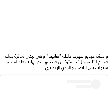
وانتشر فيديو ظهرت خلاله "هانيفا" وهي تبكي متأثرةً بترك
صلاح لـ"ليفربول"، معبّرةً عن صدمتها من نهاية رحلة استمرت
سنوات بين اللاعب والنادي الإنكليزي.