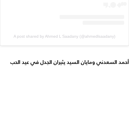
A post shared by Ahmed L Saadany (@ahmedlsaadany)
أحمد السعدني ومايان السيد يثيران الجدل في عيد الحب