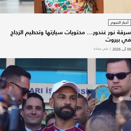
أخبار النجوم
سرقة نور غندور... محتويات سيارتها وتحطيم الزجاج
في بيروت
06 آب 2026
|
علي حمادة