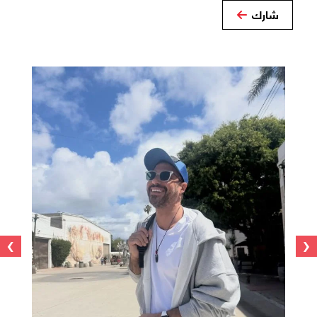
شارك
›
‹