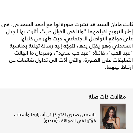
كانت مايان السيد قد نشرت صورة لها مع أحمد السعدني، في
إطار الترويج لفيلمهما "ولنا في الخيال حب"، أثارت بها الجدل
على مواقع التواصل الاجتماعي، حيث ظهر من خلالها
السعدني وهو يقبّل يدها، لتوجّه إليه رسالة تهنئة بمناسبة
"عيد الحب"، قائلةً: "عيد حب سعيد"، وسرعان ما انهالت
التعليقات على الصورة، والتي أدّت الى تداول شائعات عن
ارتباط بينهما.
مقالات ذات صلة
ياسمين صبري تفتح خزائن أسرارها وأسباب
قوّتها في المواقف (فيديو)