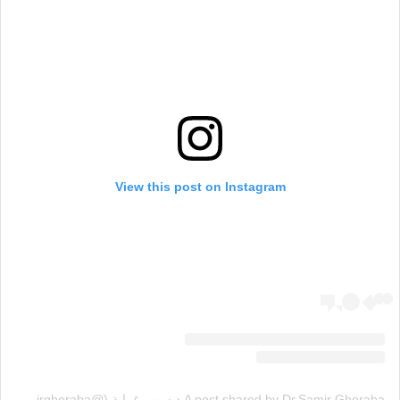
View this post on Instagram
A post shared by Dr.Samir Ghoraba د.سمير غرابة (@samirghoraba)