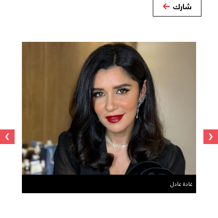
شارك
›
‹
غادة عادل