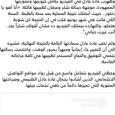
وظهرت غادة عادل في الفيديو بكامل حيويتها وعفويتها
المعهودة، موجهة رسالة شكر وعرفان لطبيبها قائلة: «أنا أهو يا
دكتور.. حبيت أبعتلك نتيجة العملية بعد سنة بالظبط. السنة
اللي فاتت في شهر يونيو قلت لي إن النتيجة كل شوية
هتحلو، والنهارده ببعتلك الفيديو ده عشان أقولك شكراً بجد..
أنت غيرت حياتي".
ولم تخفِ غادة عادل سعادتها البالغة بالنتيجة النهائية، مشيرة
الى أن التغيير جاء إيجابياً ومبهراً بمرور الوقت، واختتمت رسالتها
بتمني التوفيق والنجاح المستمر لطبيبها في كافة جراحاته
القادمة.
وحظي الفيديو بتفاعل واسع من قِبل رواد مواقع التواصل
الاجتماعي، الذين أشادوا بجمال غادة عادل الطبيعي وصراحتها
العفوية التي تميزها دائماً عن باقي نجمات جيلها.