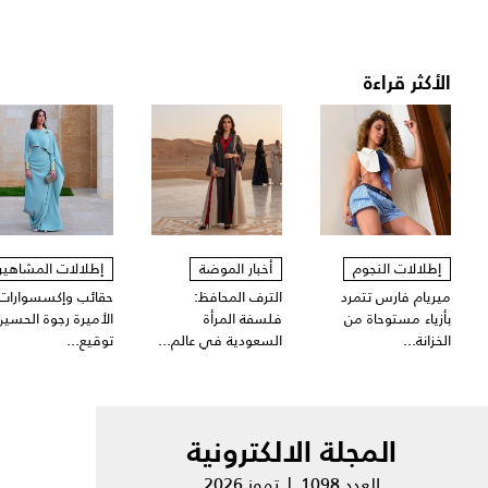
الأكثر قراءة
إطلالات النجوم
أخبار الموضة
إطلالات المشاهير
ميريام فارس تتمرد
الترف المحافظ:
حقائب وإكسسوارات
بأزياء مستوحاة من
فلسفة المرأة
الأميرة رجوة الحسين
الخزانة...
السعودية في عالم...
توقيع...
المجلة الالكترونية
العدد 1098 | تموز 2026