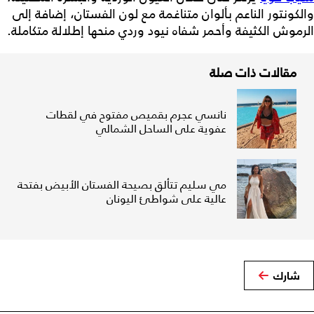
والكونتور الناعم بألوان متناغمة مع لون الفستان، إضافة إلى
الرموش الكثيفة وأحمر شفاه نيود وردي منحها إطلالة متكاملة.
مقالات ذات صلة
نانسي عجرم بقميص مفتوح في لقطات
عفوية على الساحل الشمالي
مي سليم تتألق بصيحة الفستان الأبيض بفتحة
عالية على شواطئ اليونان
شارك