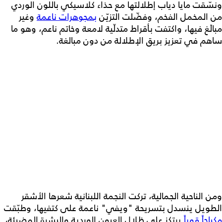
ونسّقت مايا دياب إطلالتها مع حذاء كلاسيكي باللون الوردي
من المخمل الفخم، وفضّلت التزيّن
بمجوهرات ناعمة
وغير
مبالَغ فيها، واكتفت بأقراط متدلّية لامعة وخاتم ناعم، وهو ما
ساهم في تعزيز بريق الإطلالة من دون مبالغة.
ومن الناحية الجمالية، تركت النجمة اللبنانية شعرها الأشقر
الطويل ينسدل بتسريحة "ويفي" ناعمة على كتفيها، وطبّقت
مكياجاً قوياً
يرتكز على ظلال العيون الوردية والبشرة المضيئة،