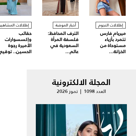
إطلالات النجوم
أخبار الموضة
إطلالات المشاهير
ميريام فارس
الترف المحافظ:
حقائب
تتمرد بأزياء
فلسفة المرأة
وإكسسوارات
مستوحاة من
السعودية في
الأميرة رجوة
الخزانة...
عالم...
الحسين.. توقيع.
المجلة الالكترونية
العدد 1098 | تموز 2026