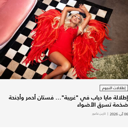
إطلالات النجوم
إطلالة مايا دياب في "غريبة"... فستان أحمر وأجنحة
ضخمة تسرق الأضواء
06 آب 2026
|
كارين فاعور