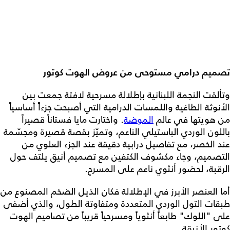
تصميم درامي مستوحى من عروض الهوت كوتور
وتألقت النجمة اللبنانية بإطلالة مسرحية لافتة جمعت بين
الأنوثة الطاغية واللمسات الدرامية التي أصبحت جزءاً أساسياً
من هويتها في عالم
الموضة
. واختارت مايا فستاناً قصيراً
باللون الوردي الباستيلي الناعم، وتميّز بقصة قصيرة ومجسّمة
عند الخصر، مع تفاصيل درابية دقيقة عند الجزء العلوي من
التصميم، وجاء مكشوف الكتفين مع تصميم أنيق يلتف حول
الرقبة، لحضور أنثوي ناعم على المسرح.
أما العنصر الأبرز في الإطلالة فكان الذيل الضخم المصنوع من
طبقات التول الوردي المتعددة ومتفاوتة الطول، والذي أضفى
على "اللوك" طابعاً أنثوياً ومسرحياً قريباً من تصاميم الهوت
كوتور الأنيقة.