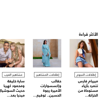
الأكثر قراءة
إطلالات النجوم
إطلالات المشاهير
مشاهير العرب
ميريام فارس
حقائب
سارة خليفة
تتمرد بأزياء
وإكسسوارات
ومحمود كهربا
مستوحاة من
الأميرة رجوة
حديث السوشيال
الخزانة...
الحسين.. توقيع...
ميديا بعد...