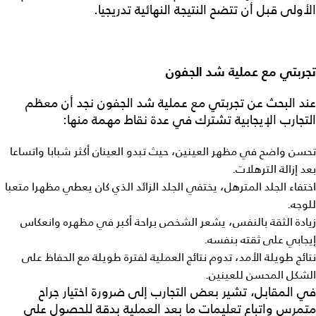
الأولى قبل أن تتضح النتيجة النهائية تدريجيا.
تجربتي مع عملية شد الجفون
عند البحث عن
تجربتي مع عملية شد الجفون
نجد أن معظم
التجارب الإيجابية تشترك في عدة نقاط مهمة منها:
تحسن واضح في مظهر العينين، حيث تبدو العينان أكثر شبابا واتساعا
بعد إزالة الترهلات.
اختفاء الجلد المترهل، يختفي الجلد الزائد الذي كان يعطي مظهرا متعبا
للوجه.
زيادة الثقة بالنفس، يشعر الشخص براحة أكبر في مظهره وانعكاس
إيجابي على ثقته بنفسه.
نتائج طويلة الأمد، تدوم نتائج العملية لفترة طويلة مع الحفاظ على
الشكل المحسن للعينين.
في المقابل، تشير بعض التجارب إلى ضرورة اختيار جراح
متمرس واتباع تعليمات ما بعد العملية بدقة للحصول على