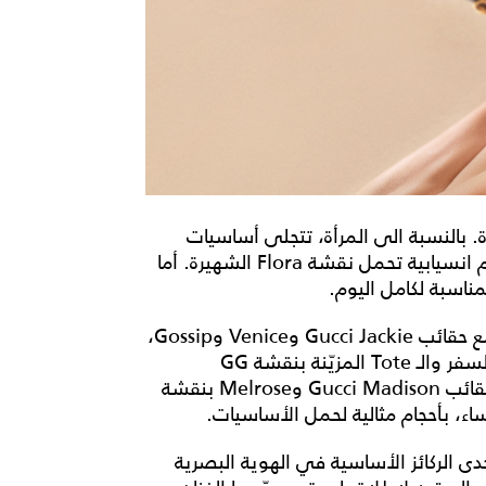
. بالنسبة الى المرأة، تتجلى أساسيات
الصيف بلمسة جريئة، مع قصّات خياطة حادة وتصاميم انسيابية تحمل نقشة Flora الشهيرة. أما
مناسبة لكامل اليوم.
وتلعب الإكسسوارات دوراً محورياً في سرد الحملة، مع حقائب Gucci Jackie وVenice وGossip،
إلى جانب حقيبة Mercato الجلدية البيضاء، وحقائب السفر والـ Tote المزيّنة بنقشة GG
Monogram، التي ترافق رحلات الصيف. كما تأتي حقائب Gucci Madison وMelrose بنقشة
، وهي إحدى الركائز الأساسية في الهوية البصرية