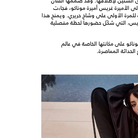
 هذا العام بالذكرى الستين لإطلاقها. وقد صمّمها الفنان
ى الأميرة غريس أميرة موناكو، فجاءت
ً مختلفاً، وقد ظهرت للمرة الأولى على وشاح حريري. ويمنح هذا
اً وثيقاً بالأميرة غريس، التي شكّل حضورها لحظة مفصلية
اكو على مكانتها الخاصة في عالم
الحداثة المعاصرة.