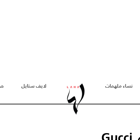
نساء ملهمات
لايف ستايل
صح
أحدث ابتكارات وتصاميم Gucci