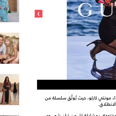
›
من حملة Gucci Monte Carlo
ت دار "غوتشي" (Gucci) في أجواء مونتي كارلو، حيث تُوثَّق سلسلة من
لانطلاق.
مفتوحة، بمشاركة كلٍ من تيان شي وي،