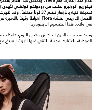
للدار منذ ابتكارها عام 1966، وتحتفل
فيتوريو أكورنيرو بطلب من رودولفو غوتشي لتُهدى إل
كحديقة غنية بالأزهار تضم 37 لونا
الأصل التاريخي نقشة Flora ارتباط
في ولادة هذا التصميم الأيقوني.
ومنذ ستينيات القرن الماضي وحتى اليوم، حافظت مون
الموضة، باعتبارها مدينة يلتقي فيها الإرث العريق مع 