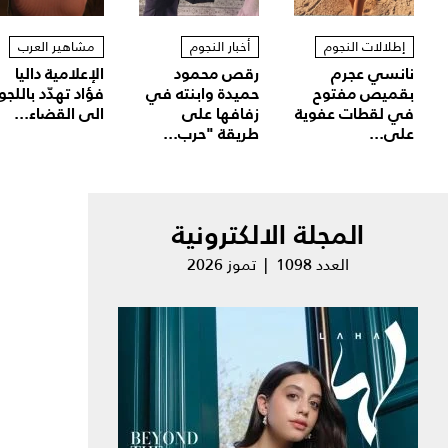
إطلالات النجوم
أخبار النجوم
مشاهير العرب
نانسي عجرم
رقص محمود
الإعلامية داليا
بقميص مفتوح
حميدة وابنته في
فؤاد تهدّد باللجو
في لقطات عفوية
زفافها على
الى القضاء...
على...
طريقة "حرب...
المجلة الالكترونية
العدد 1098 | تموز 2026