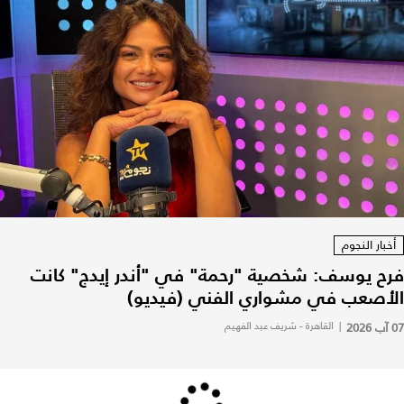
أخبار النجوم
فرح يوسف: شخصية "رحمة" في "أندر إيدج" كانت
الأصعب في مشواري الفني (فيديو)
07 آب 2026
|
القاهرة - شريف عبد الفهيم