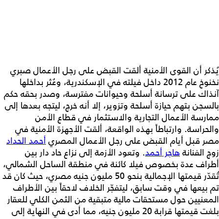
يُذكر أن القوى الأمنية ألقت القبض على رجل الأعمال صبري
نخنوخ عام 2012 داخل فيلته في الإسكندرية، وعُثر بداخلها
آنذاك على ترسانة أسلحة وحيوانات مفترسة، وصدر بحقه حكم
بالسجن بتهم حيازة أسلحة وتزوير، إلا أنه خرج، ليتجه بعدها إلى
ممارسة الأعمال التجارية والاستثمار في قطاع الأمن
والحراسة. وارتباطاً بهذه الواقعة، ألقت الأجهزة الأمنية في
مصر قبل أيام القبض على رجل الأعمال المصري
أحمد الحداد
زوج الفنانة
هاجر أحمد
. وتعود الأزمة إلى نزاع حاد دار بين
أطراف عدة بخصوص فيلا كائنة في منطقة الساحل الشمالي،
تُقدّر قيمتها الإجمالية بنحو 50 مليون جنيه مصري، حيث كان قد
تم بيعها في وقت سابق، ليتفجّر الخلاف لاحقاً بين الأطراف
المعنيين حول مستحقات مالية متبقية من الثمن الكلي للعقار
بلغت قيمتها قرابة 20 مليون جنيه، مما أدى في النهاية إلى