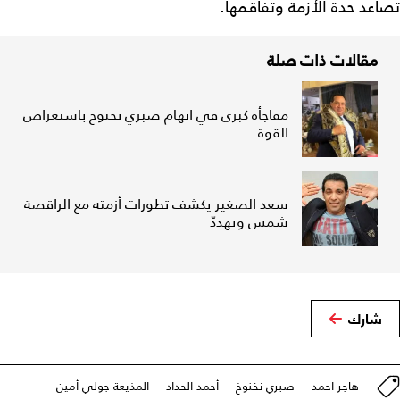
تصاعد حدة الأزمة وتفاقمها.
مقالات ذات صلة
مفاجأة كبرى في اتهام صبري نخنوخ باستعراض
القوة
سعد الصغير يكشف تطورات أزمته مع الراقصة
شمس ويهددّ
شارك
هاجر احمد
صبري نخنوخ
أحمد الحداد
المذيعة جولي أمين