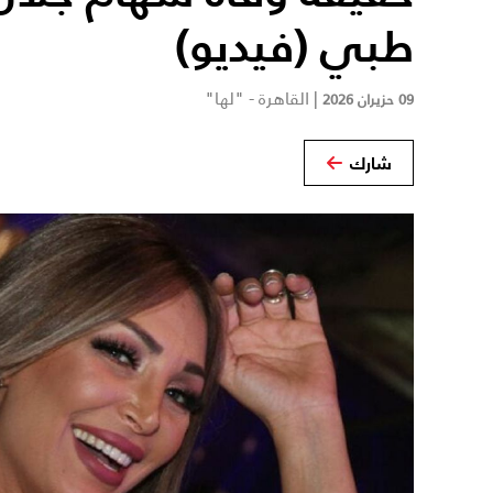
طبي (فيديو)
|
القاهرة - "لها"
09 حزيران 2026
شارك