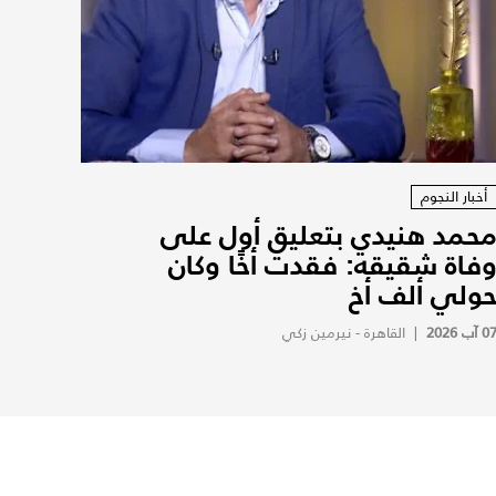
أخبار النجوم
حمد هنيدي بتعليق أول على
فاة شقيقه: فقدت أخًا وكان
ولي ألف أخ
0 آب 2026
|
القاهرة - نيرمين زكي