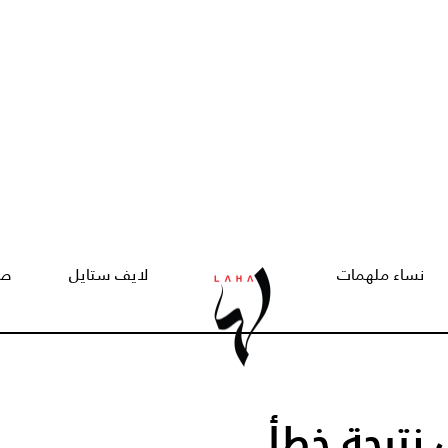
نساء ملهمات
لايف ستايل
صح
نتيجة خطأ