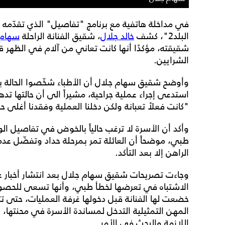
في مداخلة هاتفية مع برنامج "تفاصيل" الذي تقدّمه 
البلد2"، كشف
خالد جلال
، شقيق الفنانة الراحلة
سهام 
شقيقته، مؤكدًا أنها كانت تعاني من آلام في الظهر
الشرايين.
وأوضح شقيق سهام جلال أن الأطباء شخّصوا الحالة 
استدعى إجراء عملية جراحية، مشيراً الى أن حالتها تد
"كانت فعلاً تعبانة ولكن دخلنا العملية وفقدنا أغلى ح
وأكد أن الأسرة لا ترغب حالياً بالخوض في تفاصيل ال
طبي، موضحاً أن العائلة تمر بمرحلة حداد وتفضّل ع
الراهن إلا بعد التأكد.
وجاءت تصريحات شقيق سهام جلال بعد انتشار أخبار ع
الاشتباه في تعرضها لخطأ طبي، وأنها تسعى للحصول
خضعت لها الفنانة قبل دخولها غرفة العمليات، حتى تتأ
المهن التمثيلية التدخل لمساندة الأسرة في محنتها
اللازمة والبحث في الأمر.