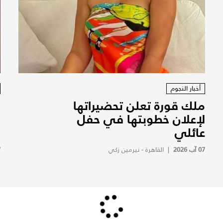
أخبار النجوم
ملك قورة تعلن تحضيراتها
م
لإعلان خطوبتها في حفل
و
عائلي
ح
07 آب 2026
|
القاهرة - نيرمين زكي
7