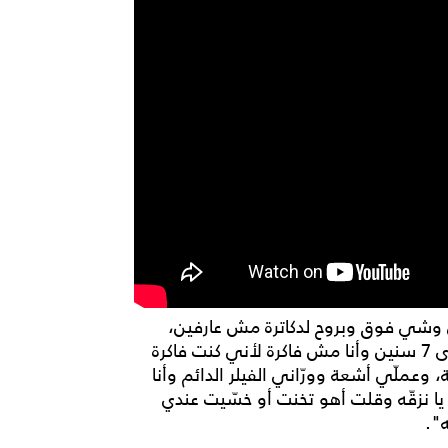
 وشي فوق وبروح لدكاترة مش عارفين،
رحت إنكلترا الدكتور سألني أنتي حاقنة فيلر؟، وكان عدّى 7 سنين وأنا مش فاكرة لأني كنت فاكرة
حاقنة، وعملّي أشعة وورّاني الفيلر الدائم وأنا
يا نزقّه وقلت أهو تخنت أو خسّيت عندي
".