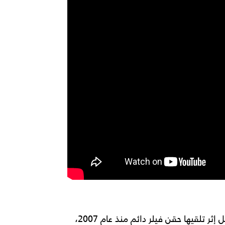
وكشفت غادة عادل عن تفاصيل خضوعها لعملية تجميل إثر تلقيها حقن فيلر دائم منذ عام 2007،