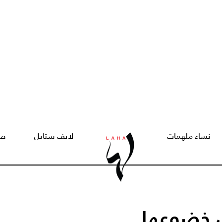
نساء ملهمات
لايف ستايل
صح
ل خضوعها