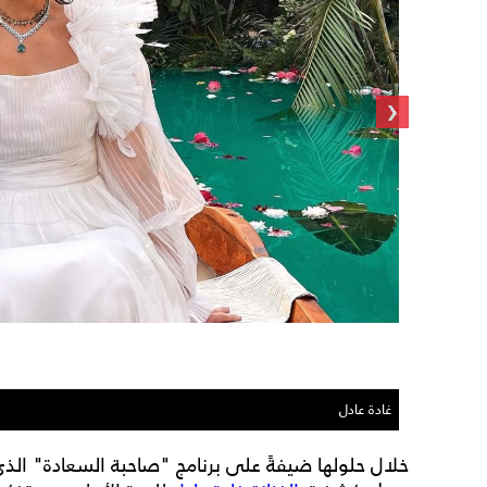
‹
غادة عادل
خلال حلولها ضيفةً على برنامج "صاحبة السعادة" الذي