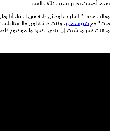
بعدما أُصيبت بضرر بسبب تليّف الفيلر.
ميت" مع
شريف منير
، وكنت خاسّة أوي فالاستايلس
وحقنت فيلر وحسّيت إن عندي نضارة والموضوع خلص