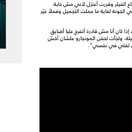
ع الفيلر وقررت أعتزل لأني مش حابة
نة لغاية ما عملت التجميل وفعلاً غيّر
 إذا كان أنا مش قادرة أتفرج عليا أضايق
لة، ولجأت لحقن المونجارو علشان أخسّ
ي ثقتي في نفسي".