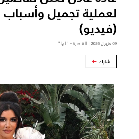
لعملية تجميل وأسباب لج
(فيديو)
|
القاهرة - "لها"
09 حزيران 2026
شارك