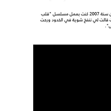
وقالت غادة: "الفيلر ده أوحش حاجة في الدنيا، أنا زمان سنة 2007 كنت بعمل مسلسل "قلب
ت قالت لي ننفخ شوية في الخدود ورحت
".