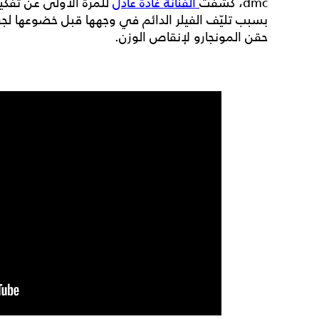
dmc، كشفت
الفنانة غادة عادل
للمرة الأولى عن تفكير
بسبب تليّف الفيلر الدائم في وجهها قبل خضوعها لجرا
حقن المونجارو لإنقاص الوزن.