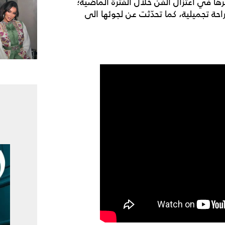
ها في اعتزال الفن خلال الفترة الماضية؛
حة تجميلية، كما تحدّثت عن لجوئها الى