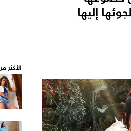
وئها إليها
الأكثر قر