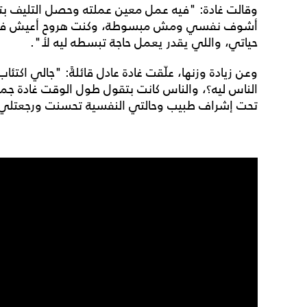
وقالت غادة: "فيه عمل معين عملته وحصل التليف بتا
أشوف نفسي ومش مبسوطة، وكنت هروح أعيش في الجو
حياتي، واللي يقدر يعمل حاجة تبسطه ليه لأ".
وعن زيادة وزنها، علّقت غادة عادل قائلةً: "جالي اكتئاب
الناس ليه؟، والناس كانت بتقول طول الوقت غادة جمي
تحت إشراف طبيب وحالتي النفسية تحسنت ورجعتل