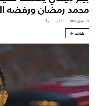
محمد رمضان ورفضه الت
|
القاهرة - "لها"
09 حزيران 2026
شارك