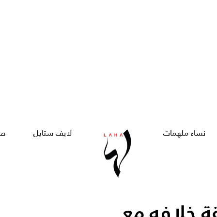
نساء ملهمات
لايف ستايل
صح
 خلافه مع