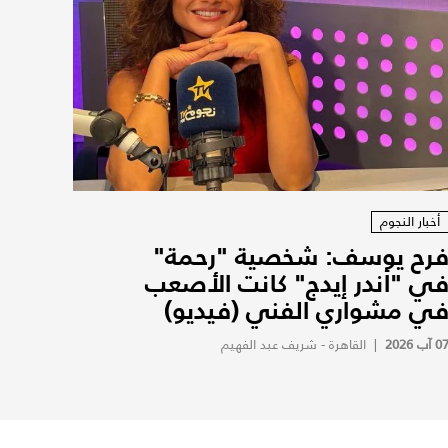
أخبار النجوم
رح يوسف: شخصية "رحمة"
ي "أندر إيدج" كانت الأصعب
ي مشواري الفني (فيديو)
0 آب 2026
|
القاهرة - شريف عبد الفهيم