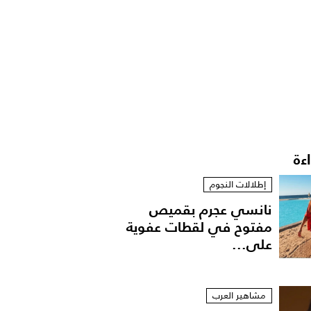
اءة
إطلالات النجوم
نانسي عجرم بقميص
مفتوح في لقطات عفوية
على...
مشاهير العرب