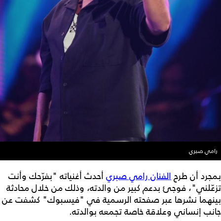
رامي صبري
بمجرد أن طرح
الفنان رامي صبري
أحدث أغنياته "بفرّحك وأنت
تزعّلني"، فوجئ بدعم كبير من والدته، وذلك من خلال محادثة
بينهما نشرها عبر صفحته الرسمية في "فيسبوك" كشفت عن
جانب إنساني وعلاقة خاصة تجمعه بوالدته.