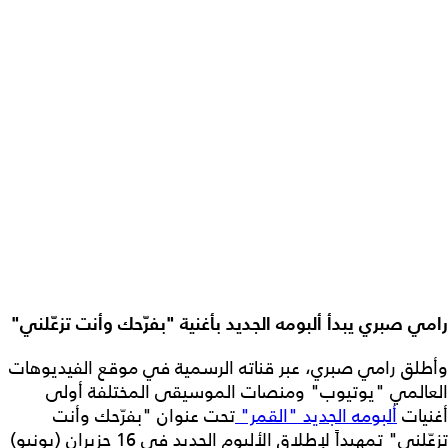
رامي صبري يبدأ ألبومه الجديد بأغنية "بفرّحك وأنت تزعّلني"
وأطلق رامي صبري، عبر قناته الرسمية في موقع الفيديوهات
العالمي "يوتيوب" ومنصات الموسيقى المختلفة أولى
أغنيات
ألبومه الجديد "القمر"
تحت عنوان "بفرّحك وأنت
تزعّلني" تمهيداً لإطلاق الألبوم الجديد في 16 حزيران (يونيو)