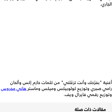
الجاري.
أغنية "بفرّحك وأنت تزعّلني" من كلمات حازم إكس وألحان
رامي صبري وتوزيع كولوبيكس وميكس وماستر
هاني محروس
وتوزيع رقمي فايرال ويف.
مقالات ذات صلة