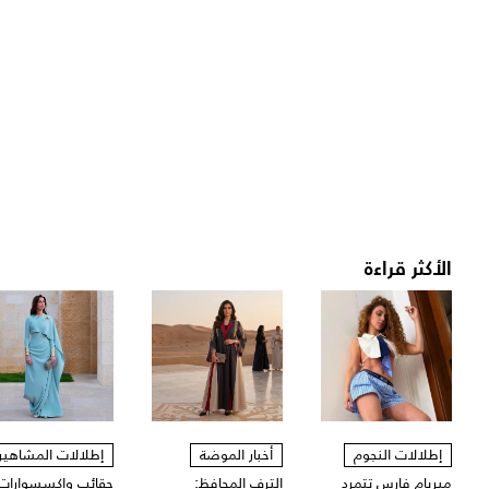
الأكثر قراءة
إطلالات النجوم
أخبار الموضة
إطلالات المشاهير
ميريام فارس تتمرد
الترف المحافظ:
حقائب وإكسسوارات