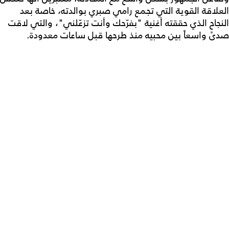
العلاقة القوية التي تجمع رامي صبري بوالدته، خاصة بعد
النجاح الذي حققته أغنية "بفرّحك وأنت تزعّلني"، والتي لاقت
صدىً واسعاً بين محبيه منذ طرحها قبل ساعات معدودة.