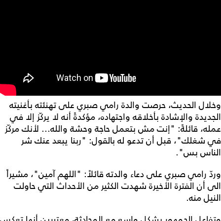
وخلال الحديث، حرصت والدة رامي صبري على تهنئته بأغنيته
الجديدة والإشادة بأخلاقه واجتهاده، مؤكدةً أنه لا يركّز إلا في
عمله، قائلةً: "إنت مش بتعمل حاجة وحشة والله... لأنك مركّز
في شغلك"، قبل أن تدعو له بالقول: "ربنا يبعد عنك شر
الناس بس".
وردّ رامي صبري على دعاء والدته قائلاً: "اللهم آمين"، مشيراً
الى أن الفترة الأخيرة شهدت الكثير من الأحداث التي حاولت
النيل منه.
وتفاعل الجمهور بشكل واسع مع المحادثة، معتبرين أنها تعكس