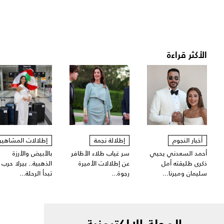
الأكثر قراءة
أخبار النجوم
إطلالة نجمة
إطلالات المشاهير
أحمد السعدني يحيي
سر غياب طلاء الأظافر
بالأبيض والأرزة
ذكرى طليقته أمل
عن إطلالات الأميرة
الذهبية.. بيرلا حرب
سليمان وميرنا...
رجوة...
تبدأ الرحلة...