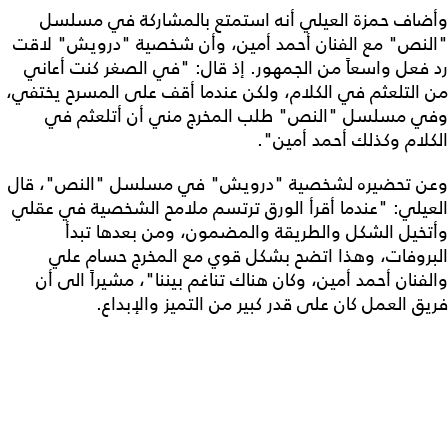
وأضاف حمزة العيلي أنه استمتع بالمشاركة في مسلسل
"النص" مع الفنان أحمد أمين، وأن شخصية "درويش" لاقت
رد فعل واسعاً من الجمهور. إذ قال: "في الصغر كنت أعاني
من التلعثم في الكلام، ولكن عندما أقف على المسرح يختفي،
وفي مسلسل "النص" طلب المخرج مني أن أتلعثم في
الكلام وكذلك أحمد أمين".
وعن تحضيره لشخصية "درويش" في مسلسل "النص"، قال
العيلي: "عندما أقرأ الورق ترتسم ملامح الشخصية في عقلي
وأتخيل الشكل والطريقة والمضمون، ومن بعدها تبدأ
البروفات، وهذا اتضح بشكل قوي مع المخرج حسام علي
والفنان أحمد أمين، وكان هناك تناغم بيننا"، مشيراً الى أن
فريق العمل كان على قدر كبير من التميز والإبداع.