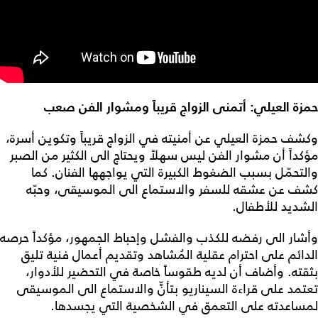
حمزة العيلي: أتمنى الزواج قريباً ومشوار الفن صعب
وكشف حمزة العيلي عن أمنيته في الزواج قريباً وتكوين أسرة،
مؤكداً أن مشوار الفن ليس سهلاً ويحتاج الى الكثير من الصبر
والتحمّل بسبب الضغوط الكبيرة التي يواجهها الفنان. كما
كشف عن عشقه للسفر والاستماع الى الموسيقى، وحبّه
الشديد للأطفال.
وأشار الى رفضه للكذب والفشل وإحباط الجمهور، مؤكداً حرصه
الدائم على احترام عقلية المُشاهد وتقديم أعمال فنية تليق
بثقته. وأضاف أن لديه طقوساً خاصة في التحضير للأدوار،
تعتمد على قراءة السيناريو بتأنٍّ والاستماع الى الموسيقى
لمساعدته على التعمق في الشخصية التي يجسدها.