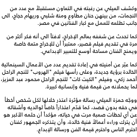
وكشف العيلي عن رغبته في التعاون مستقبلاً مع عدد من
النجمات، من بينهن حنان مطاوع ومنة شلبي وريهام حجاج، الى
جانب تطلعه للعمل مع كبار الفنانين في مصر.
كما تحدث عن شغفه بعالم الإخراج، لافتاً الى أنه فكر أكثر من
مرة في تقديم فيلم قصير، معتبراً أن للإخراج متعة خاصة
ويمنح الفنان مساحة أوسع للتعبير الإبداعي.
كما عبّر عن أمنيته في إعادة تقديم عدد من الأعمال السينمائية
الخالدة برؤية جديدة، وعلى رأسها فيلم "الهروب" للنجم الراحل
أحمد زكي، وفيلم "الكيت كات" للنجم الراحل محمود عبد العزيز،
لما يحملانه من قيمة فنية وإنسانية كبيرة.
ووجّه حمزة العيلي رسالة مؤثرة اعتذر خلالها لكل شخص أخطأ
في حقه بدون قصد، كما قدّم اعتذاراً خاصاً لوالديه وأشقائه
عن أي لحظات صعبة مرت في حياته، مؤكداً أن حلمه الأكبر هو
أن يترك وراءه أعمالاً فنية خالدة، وأن يتذكره الجمهور كفنان
احترم الناس واحترم قيمة الفن ورسالة الإبداع.