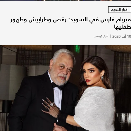
أخبار النجوم
ميريام فارس في السويد: رقص وطرابيش وظهور
طفليها
10 آب 2026
|
فرح جهمي