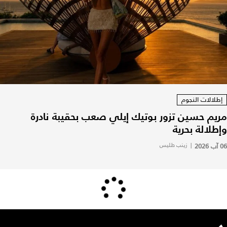
إطلالات النجوم
مريم حسين تزور بوتيك إيلي صعب بحقيبة نادرة
وإطلالة بحرية
06 آب 2026
|
زينب طليس