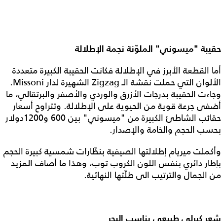
حقيبة "ميسوني" الملوّنة نجمة الإطلالة
أما القطعة الأبرز في الإطلالة فكانت الحقيبة الكبيرة متعددة
الألوان التي حملت نقشة الـ Zigzag الشهيرة لدار Missoni.
وجاءت الحقيبة بدرجات الأزرق والوردي والأصفر والبرتقالي، ما
أضفى جرعة قوية من الحيوية على الإطلالة. وتتراوح أسعار
حقائب الشاطئ الكبيرة من "ميسوني" بين 600 و1200دولار
بحسب الحجم والخامة والإصدار.
وأكملت ميريام إطلالتها الصيفية بنظّارات شمسية كبيرة الحجم
بإطار دائري بنفس اللون الكروب توب، وهذا ما أصاف المزيد
من الجمال والترتيب الى طلّتها النهائية.
شعر كيرلي طبيعي يناسب البحر