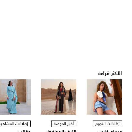
الأكثر قراءة
إطلالات النجوم
أخبار الموضة
إطلالات المشاهير
ميريام فارس
الترف المحافظ:
حقائب