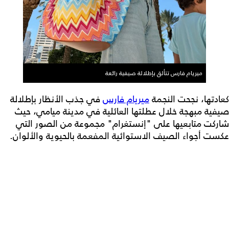
ميريام فارس تتألق بإطلالة صيفية رائعة
كعادتها، نجحت النجمة
ميريام فارس
في جذب الأنظار بإطلالة
صيفية مبهجة خلال عطلتها العائلية في مدينة ميامي، حيث
شاركت متابعيها على "إنستغرام" مجموعة من الصور التي
عكست أجواء الصيف الاستوائية المفعمة بالحيوية والألوان.