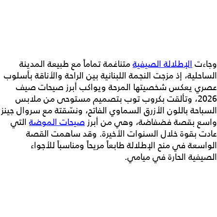
وجاءت
الإطلالة الصيفية
متناغمة تماماً مع طبيعة المدينة
الساحلية، إذ مزجت النجمة اللبنانية بين الراحة والأناقة بأسلوب
عصري يعكس شخصيتها المرحة ويواكب أبرز صيحات صيف
2026، وتألقت بكروب توب بتصميم مستوحى من ملابس
السباحة باللون الأزرق السماوي الفاتح، ونسّقتة مع سروال جينز
واسع بقصة فضفاضة، وهي من أبرز
صيحات الموضة
التي
عادت بقوة خلال السنوات الأخيرة. وقد ساهمت القصة
الواسعة في منح الإطلالة طابعاً مريحاً ومناسباً للأجواء
الصيفية الحارة في ميامي.